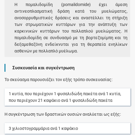
Η πομαλιδομίδη (pomalidomide) έχει άμεση
αντινεοπλασματική δράση κατά του μυελώματος,
ανοσορρυθμιστικές δράσεις και αναστέλλει τη στήριξη
των στρωματικών κυττάρων για την ανάπτυξη των
καρκινικών κυττάρων του πολλαπλού μυελώματος. Η
πομαλιδομίδη σε συνδυασμό με τη βορτεζομίμπη και τη
δεξαμεθαζόνη ενδείκνυται για τη θεραπεία ενηλίκων
ασθενών με πολλαπλό μυέλωμα.
Συσκευασία και συγκέντρωση
Το σκεύασμα παρουσιάζει τον εξής τρόπο συσκευασίας:
1
κυτία
, που περιέχουν
1
φυσαλιδώδη πακέτα
ανά
1
κυτία
,
που περιέχουν
21
καψάκιο
ανά
1
φυσαλιδώδη πακέτα
Η συγκέντρωση των δραστικών ουσιών αναλύεται ως εξής:
3
χιλιοστογραμμάρια
ανά
1
καψάκιο