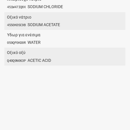
SODIUM CHLORIDE
451W47IQ8X
Οξικό νάτριο
SODIUM ACETATE
4550K0SC9B
Ύδωρ για ενέσιμα
WATER
059QF0KO0R
Οξικό οξύ
ACETIC ACID
Q40Q9N063P