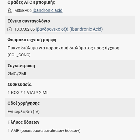
Ομάδες ATC εμπορικής
Ibandronic acid
M05BA06
Εθνικό συνταγολόγιο
Ιβανδρονικό οξύ (Ibandronic Acid)
10.07.02.05
Φαρμακοτεχνική μορφή
Πυκνό διάλυμα για παρασκευή διαλύματος προς έγχυση
(
)
SOL_CONC
Συγκέντρωση
2MG/2ML
Συσκευασία
1 BOX * 1 VIAL* 2 ML
Οδοί χορήγησης
Ενδοφλέβια (
)
IV
Πλήθος δόσεων
1
AMP
(συσκευασία μοναδιαίων δόσεων)