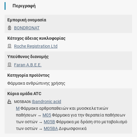
Περιγραφή
Εμπορική ονομασία
BONDRONAT
Κάτοχος άδειας κυκλοφορίας
Roche Registration Ltd
Υπεύθυνος διανομής
Faran Α.Β.Ε.Ε.
Κατηγορία προϊόντος
Φάρμακα ανθρώπινης χρήσης
Κύρια ομάδα ATC
Ibandronic acid
M05BA06
M
Φάρμακα αρθροπαθειών και μυοσκελετικών
παθήσεων →
M05
Φάρμακα για την θεραπεία παθήσεων
των οστών →
M05B
Φάρμακα με δράση στο μεταβολισμό
των οστών →
M05BA
Διφωσφονικά