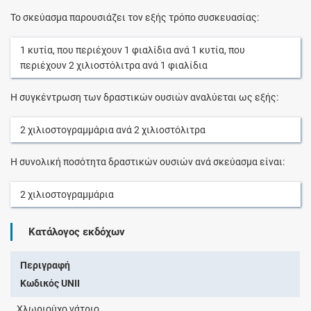
Το σκεύασμα παρουσιάζει τον εξής τρόπο συσκευασίας:
1
κυτία
, που περιέχουν
1
φιαλίδια
ανά
1
κυτία
, που
περιέχουν
2
χιλιοστόλιτρα
ανά
1
φιαλίδια
Η συγκέντρωση των δραστικών ουσιών αναλύεται ως εξής:
2
χιλιοστογραμμάρια
ανά
2
χιλιοστόλιτρα
Η συνολική ποσότητα δραστικών ουσιών ανά σκεύασμα είναι:
2
χιλιοστογραμμάρια
Κατάλογος εκδόχων
Περιγραφή
Κωδικός UNII
Χλωριούχο νάτριο