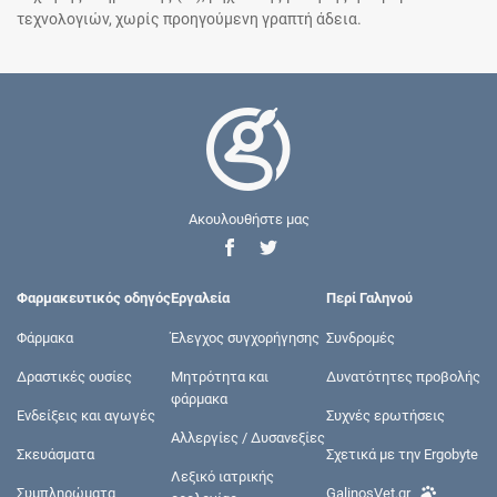
τεχνολογιών, χωρίς προηγούμενη γραπτή άδεια.
Ακουλουθήστε μας
Φαρμακευτικός οδηγός
Εργαλεία
Περί Γαληνού
Φάρμακα
Έλεγχος συγχορήγησης
Συνδρομές
Δραστικές ουσίες
Μητρότητα και
Δυνατότητες προβολής
φάρμακα
Ενδείξεις και αγωγές
Συχνές ερωτήσεις
Αλλεργίες / Δυσανεξίες
Σκευάσματα
Σχετικά με την Ergobyte
Λεξικό ιατρικής
Συμπληρώματα
GalinosVet.gr