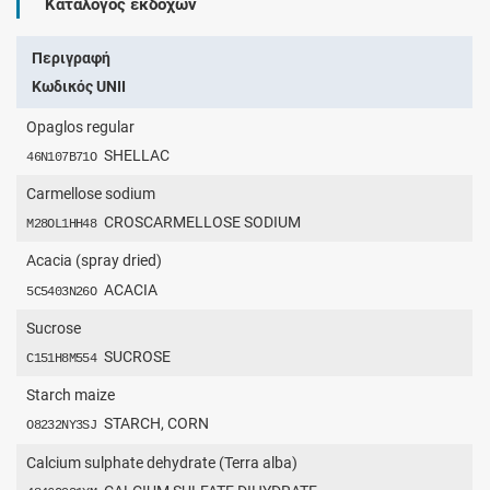
Κατάλογος εκδόχων
Περιγραφή
Κωδικός UNII
Opaglos regular
SHELLAC
46N107B71O
Carmellose sodium
CROSCARMELLOSE SODIUM
M28OL1HH48
Acacia (spray dried)
ACACIA
5C5403N26O
Sucrose
SUCROSE
C151H8M554
Starch maize
STARCH, CORN
O8232NY3SJ
Calcium sulphate dehydrate (Terra alba)