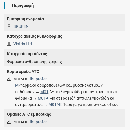
Περιγραφή
Εμπορική ονομασία
BRUFEN
Κάτοχος άδειας κυκλοφορίας
Viatris Ltd
Κατηγορία προϊόντος
Φάρμακα ανθρώπινης χρήσης
Κύρια ομάδα ATC
Ibuprofen
M01AE01
M
Φάρμακα αρθροπαθειών και μυοσκελετικών
παθήσεων →
M01
Αντιφλεγμονώδη και αντιρευματικά
φάρμακα →
M01A
Μη στεροειδή αντιφλεγμονώδη και
αντιρευματικά →
M01AE
Παράγωγα προπιονικού οξέος
Ομάδες ATC εμπορικής
Ibuprofen
M01AE01