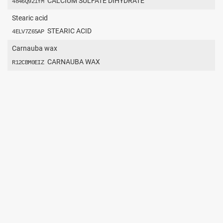
CALCIUM SULFATE DIHYDRATE
4846Q921YM
Stearic acid
STEARIC ACID
4ELV7Z65AP
Carnauba wax
CARNAUBA WAX
R12CBM0EIZ