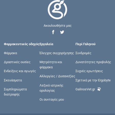
Ακουλουθήστε μας
Φαρμακευτικός οδηγός
Εργαλεία
Περί Γαληνού
Φάρμακα
Έλεγχος συγχορήγησης
Συνδρομές
Δραστικές ουσίες
Μητρότητα και
Δυνατότητες προβολής
φάρμακα
Ενδείξεις και αγωγές
Συχνές ερωτήσεις
Αλλεργίες / Δυσανεξίες
Σκευάσματα
Σχετικά με την Ergobyte
Λεξικό ιατρικής
Συμπληρώματα
GalinosVet.gr
ορολογίας
διατροφής
Οι συνταγές μου