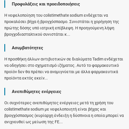
Προφυλάξεις και προειδοποιήσεις
Η νεφελοποίηση του colistimethate sodium ενδέχεται να
προκαλέσει βήχα ή βρογχόσπασμο. Συνιστάται η χορήγηση της
πρώτης δόσης υπό ιατρική επίβλεψη. Η προηγούμενη λήψη
βρογχοδιασταλτικού συνιστάται κ...
Ασυμβατότητες
Η προσθήκη άλλων αντιβιοτικών σε διαλύματα Tadim ενδέχεται
να οδηγήσει στο σχηματισμό ιζήματος. Αυτό το φαρμακευτικό
προίόν δεν θα πρέπει να αναμιγνύεται με άλλα φαρμακευτικά
προίόντα εκτός εκείν...
Ανεπιθύμητες ενέργειες
Οι συχνότερες ανεπιθύμητες ενέργειες μετά τη χρήση του
colistimethate sodium με νεφελοποιητή είναι βήχας και
βρογχόσπασμος (κυρίαρχη ένδειξη η δύσπνοια η οποία μπορεί να
ανιχνευθεί ως μείωση της FE...