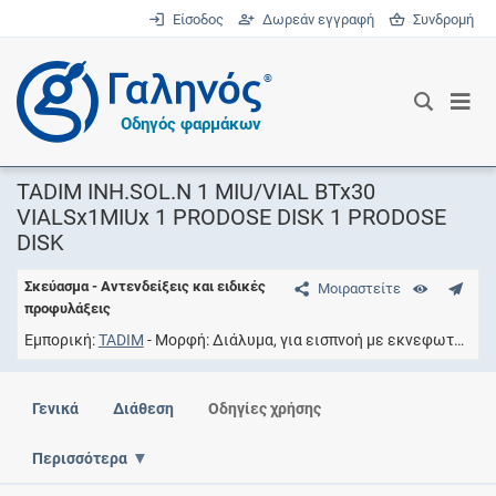
Είσοδος
Δωρεάν εγγραφή
Συνδρομή
®
Οδηγός φαρμάκων
TADIM INH.SOL.N 1 MIU/VIAL BTx30
VIALSx1MIUx 1 PRODOSE DISK 1 PRODOSE
DISK
Σκεύασμα - Αντενδείξεις και ειδικές
Μοιραστείτε
προφυλάξεις
Εμπορική
TADIM
Μορφή
Διάλυμα, για εισπνοή με εκνεφωτή, κόνις για παρασκευή
Γενικά
Διάθεση
Οδηγίες χρήσης
Περισσότερα