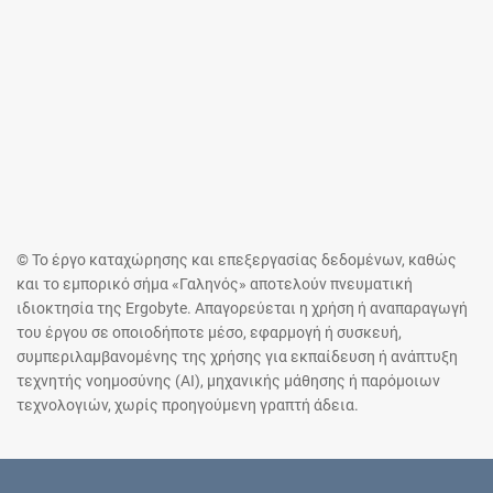
© Το έργο καταχώρησης και επεξεργασίας δεδομένων, καθώς
και το εμπορικό σήμα «Γαληνός» αποτελούν πνευματική
ιδιοκτησία της Ergobyte. Απαγορεύεται η χρήση ή αναπαραγωγή
του έργου σε οποιοδήποτε μέσο, εφαρμογή ή συσκευή,
συμπεριλαμβανομένης της χρήσης για εκπαίδευση ή ανάπτυξη
τεχνητής νοημοσύνης (AI), μηχανικής μάθησης ή παρόμοιων
τεχνολογιών, χωρίς προηγούμενη γραπτή άδεια.