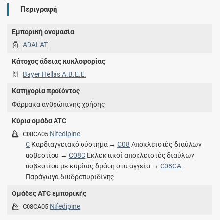
Περιγραφή
Εμπορική ονομασία
ADALAT
Κάτοχος άδειας κυκλοφορίας
Bayer Hellas Α.Β.Ε.Ε.
Κατηγορία προϊόντος
Φάρμακα ανθρώπινης χρήσης
Κύρια ομάδα ATC
Nifedipine
C08CA05
C
Καρδιαγγειακό σύστημα →
C08
Αποκλειστές διαύλων
ασβεστίου →
C08C
Εκλεκτικοί αποκλειστές διαύλων
ασβεστίου με κυρίως δράση στα αγγεία →
C08CA
Παράγωγα διυδροπυριδίνης
Ομάδες ATC εμπορικής
Nifedipine
C08CA05