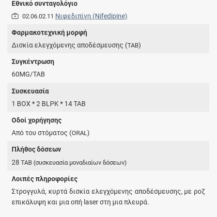
Εθνικό συνταγολόγιο
Νιφεδιπίνη (Nifedipine)
02.06.02.11
Φαρμακοτεχνική μορφή
Δισκία ελεγχόμενης αποδέσμευσης (
)
TAB
Συγκέντρωση
60MG/TAB
Συσκευασία
1 BOX * 2 BLPK * 14 TAB
Οδοί χορήγησης
Από του στόματος (
)
ORAL
Πλήθος δόσεων
28
TAB
(συσκευασία μοναδιαίων δόσεων)
Λοιπές πληροφορίες
Στρογγυλά, κυρτά δισκία ελεγχόμενης αποδέσμευσης, με ροζ
επικάλυψη και μια οπή laser στη μια πλευρά.