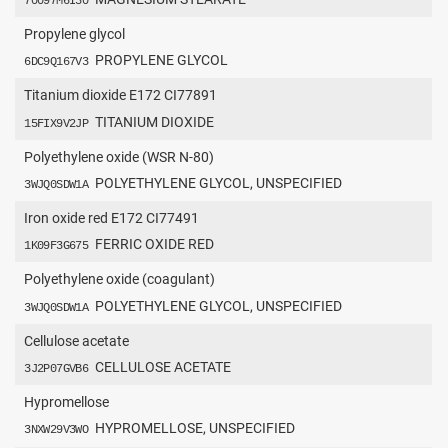
70097M6I30
Propylene glycol
PROPYLENE GLYCOL
6DC9Q167V3
Titanium dioxide E172 CI77891
TITANIUM DIOXIDE
15FIX9V2JP
Polyethylene oxide (WSR N-80)
POLYETHYLENE GLYCOL, UNSPECIFIED
3WJQ0SDW1A
Iron oxide red E172 CI77491
FERRIC OXIDE RED
1K09F3G675
Polyethylene oxide (coagulant)
POLYETHYLENE GLYCOL, UNSPECIFIED
3WJQ0SDW1A
Cellulose acetate
CELLULOSE ACETATE
3J2P07GVB6
Ηypromellose
HYPROMELLOSE, UNSPECIFIED
3NXW29V3WO