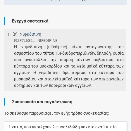
Ενεργά συστατικά
1
Νιφεδιπίνη
I9ZF7L6G2L - NIFEDIPINE
Η νιφεδιπίνη (nifedipine) είναι ανταγωνιστής του
ασβεστίου του τύπου 1,4-διυδροπυριδινών, δηλαδή, ουσία
που αναστέλλει την εισροή ιόντων ασβεστίου στα
κύτταρα του μυοκαρδίου και τα λεία μυϊκά κύτταρα των
αγγείων. Η νιφεδιπίνη δρα κυρίως στα κύτταρα του
μυοκαρδίου και στα λεία μυϊκά κύτταρα των στεφανιαίων
αρτηριών και των περιφερικών αγγείων.
Συσκευασία και συγκέντρωση
Το σκεύασμα παρουσιάζει τον εξής τρόπο συσκευασίας:
1
κυτία
, που περιέχουν
2
φυσαλιδώδη πακέτα
ανά
1
κυτία
,