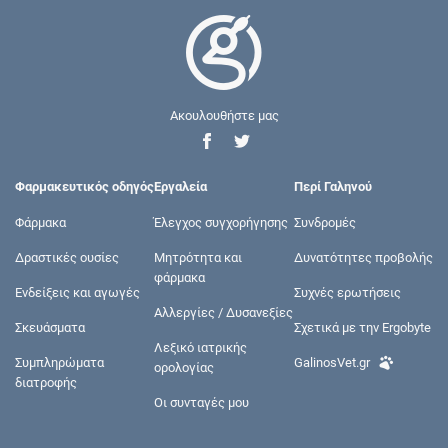
Ακουλουθήστε μας
Φαρμακευτικός οδηγός
Εργαλεία
Περί Γαληνού
Φάρμακα
Έλεγχος συγχορήγησης
Συνδρομές
Δραστικές ουσίες
Μητρότητα και
Δυνατότητες προβολής
φάρμακα
Ενδείξεις και αγωγές
Συχνές ερωτήσεις
Αλλεργίες / Δυσανεξίες
Σκευάσματα
Σχετικά με την Ergobyte
Λεξικό ιατρικής
Συμπληρώματα
GalinosVet.gr
ορολογίας
διατροφής
Οι συνταγές μου