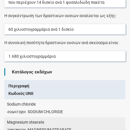
που περιέχουν
14
δισκίο
ανά
1
φυσαλιδώδη πακέτα
Η συγκέντρωση των δραστικών ουσιών αναλύεται ως εξής:
60
χιλιοστογραμμάρια
ανά
1
δισκίο
Η συνολική ποσότητα δραστικών ουσιών ανά σκεύασμα είναι:
1.680
χιλιοστογραμμάρια
Κατάλογος εκδόχων
Περιγραφή
Κωδικός UNII
Sodium chloride
SODIUM CHLORIDE
451W47IQ8X
Magnesium stearate
MAGNESIUM STEARATE