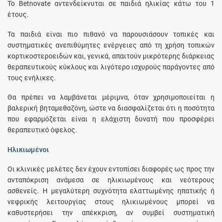
Το Betnovate αντενδείκνυται σε παιδιά ηλικίας κάτω του 1
έτους.
Τα παιδιά είναι πιο πιθανό να παρουσιάσουν τοπικές και
συστηματικές ανεπιθύμητες ενέργειες από τη χρήση τοπικών
κορτικοστεροειδών και, γενικά, απαιτούν μικρότερης διάρκειας
θεραπευτικούς κύκλους και λιγότερο ισχυρούς παράγοντες από
τους ενήλικες.
Θα πρέπει να λαμβάνεται μέριμνα, όταν χρησιμοποιείται η
βαλερική βηταμεθαζόνη, ώστε να διασφαλίζεται ότι η ποσότητα
που εφαρμόζεται είναι η ελάχιστη δυνατή που προσφέρει
θεραπευτικό όφελος.
Ηλικιωμένοι
Οι κλινικές μελέτες δεν έχουν εντοπίσει διαφορές ως προς την
ανταπόκριση ανάμεσα σε ηλικιωμένους και νεότερους
ασθενείς. Η μεγαλύτερη συχνότητα ελαττωμένης ηπατικής ή
νεφρικής λειτουργίας στους ηλικιωμένους μπορεί να
καθυστερήσει την απέκκριση, αν συμβεί συστηματική