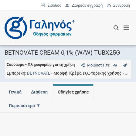
Είσοδος
Δωρεάν εγγραφή
Συνδρομή
®
Οδηγός φαρμάκων
BETNOVATE CREAM 0,1% (W/W) TUBX25G
Σκεύασμα - Πληροφορίες για τη χρήση
Μοιραστείτε
Εμπορική
BETNOVATE
Μορφή
Kρέμα εξωτερικής χρήσης
Συγκ
Γενικά
Διάθεση
Οδηγίες χρήσης
Περισσότερα