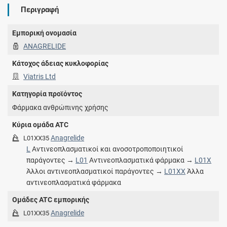
Περιγραφή
Εμπορική ονομασία
ANAGRELIDE
Κάτοχος άδειας κυκλοφορίας
Viatris Ltd
Κατηγορία προϊόντος
Φάρμακα ανθρώπινης χρήσης
Κύρια ομάδα ATC
Anagrelide
L01XX35
L
Αντινεοπλασματικοί και ανοσοτροποποιητικοί
παράγοντες →
L01
Αντινεοπλασματικά φάρμακα →
L01X
Άλλοι αντινεοπλασματικοί παράγοντες →
L01XX
Άλλα
αντινεοπλασματικά φάρμακα
Ομάδες ATC εμπορικής
Anagrelide
L01XX35