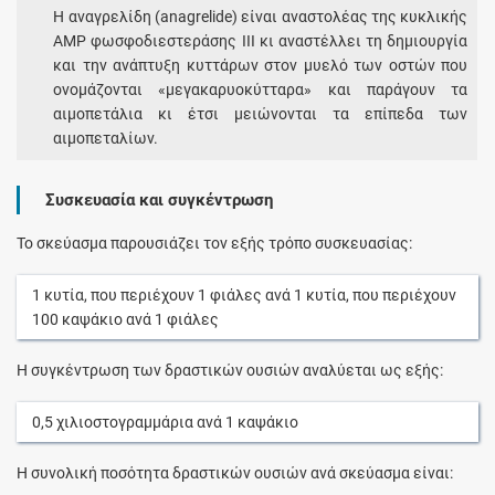
Η αναγρελίδη (anagrelide) είναι αναστολέας της κυκλικής
AMP φωσφοδιεστεράσης ΙΙΙ κι αναστέλλει τη δημιουργία
και την ανάπτυξη κυττάρων στον μυελό των οστών που
ονομάζονται «μεγακαρυοκύτταρα» και παράγουν τα
αιμοπετάλια κι έτσι μειώνονται τα επίπεδα των
αιμοπεταλίων.
Συσκευασία και συγκέντρωση
Το σκεύασμα παρουσιάζει τον εξής τρόπο συσκευασίας:
1
κυτία
, που περιέχουν
1
φιάλες
ανά
1
κυτία
, που περιέχουν
100
καψάκιο
ανά
1
φιάλες
Η συγκέντρωση των δραστικών ουσιών αναλύεται ως εξής:
0,5
χιλιοστογραμμάρια
ανά
1
καψάκιο
Η συνολική ποσότητα δραστικών ουσιών ανά σκεύασμα είναι: