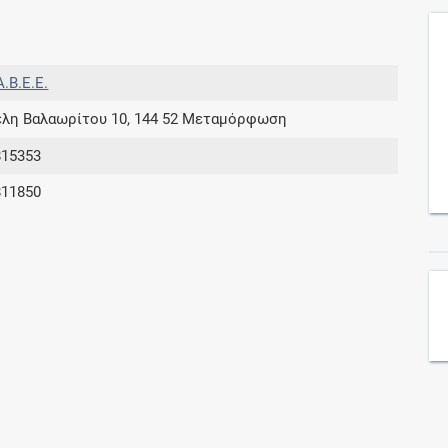
Συνδρομές
A.B.E.E.
Μάθετε περισσότερα για τα οφέλη και τις
έλη Βαλαωρίτου 10, 144 52 Μεταμόρφωση
επιπλέον παροχές των συνδρομητικών
προγραμμάτων
815353
811850
Ενδείξεις και αγωγές
Βρείτε θεραπευτικές ενδείξεις και αγωγές για
νόσους, συμπτώματα και ιατρικές πράξεις
Γνωρίζατε ότι...