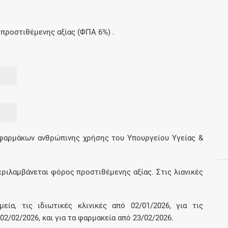
Μοιραζόμαστε μαζί σας γεγονότα της
πορείας του Galinos.gr από το 2011 μέχρι
σήμερα
προστιθέμενης αξίας (ΦΠΑ 6%) .
 φαρμάκων ανθρώπινης χρήσης του Υπουργείου Υγείας &
εριλαμβάνεται φόρος προστιθέμενης αξίας. Στις λιανικές
εία, τις ιδιωτικές κλινικές από 02/01/2026, για τις
2/02/2026, και για τα φαρμακεία από 23/02/2026.