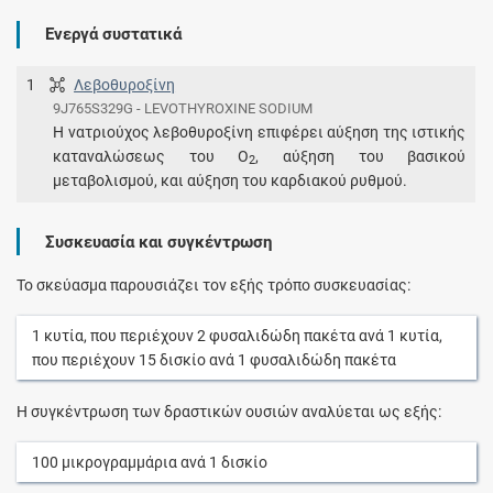
Ενεργά συστατικά
1
Λεβοθυροξίνη
9J765S329G - LEVOTHYROXINE SODIUM
Η νατριούχος λεβοθυροξίνη επιφέρει αύξηση της ιστικής
καταναλώσεως του Ο
, αύξηση του βασικού
2
μεταβολισμού, και αύξηση του καρδιακού ρυθμού.
Συσκευασία και συγκέντρωση
Το σκεύασμα παρουσιάζει τον εξής τρόπο συσκευασίας:
1
κυτία
, που περιέχουν
2
φυσαλιδώδη πακέτα
ανά
1
κυτία
,
που περιέχουν
15
δισκίο
ανά
1
φυσαλιδώδη πακέτα
Η συγκέντρωση των δραστικών ουσιών αναλύεται ως εξής:
100
μικρογραμμάρια
ανά
1
δισκίο