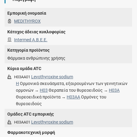
Εμπορική ονομασία
MEDITHYROX
Κάτοχος άδειας κυκλοφορίας
Intermed Α.Β.Ε.Ε.
Κατηγορία προϊόντος
Φάρμακα ανθρώπινης χρήσης
Κύρια ομάδα ATC
Levothyroxine sodium
H03AA01
H
Ορμονικά σκευάσματα, εξαιρουμένων των γεννητικών
ορμονών →
H03
Θεραπεία του θυρεοειδούς →
H03A
Θυρεοειδικά προϊόντα →
H03AA
Ορμόνες του
θυρεοειδούς
Ομάδες ATC εμπορικής
Levothyroxine sodium
H03AA01
Φαρμακοτεχνική μορφή