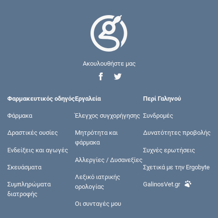
Ακουλουθήστε μας
Φαρμακευτικός οδηγός
Εργαλεία
Περί Γαληνού
Φάρμακα
Έλεγχος συγχορήγησης
Συνδρομές
Δραστικές ουσίες
Μητρότητα και
Δυνατότητες προβολής
φάρμακα
Ενδείξεις και αγωγές
Συχνές ερωτήσεις
Αλλεργίες / Δυσανεξίες
Σκευάσματα
Σχετικά με την Ergobyte
Λεξικό ιατρικής
Συμπληρώματα
GalinosVet.gr
ορολογίας
διατροφής
Οι συνταγές μου