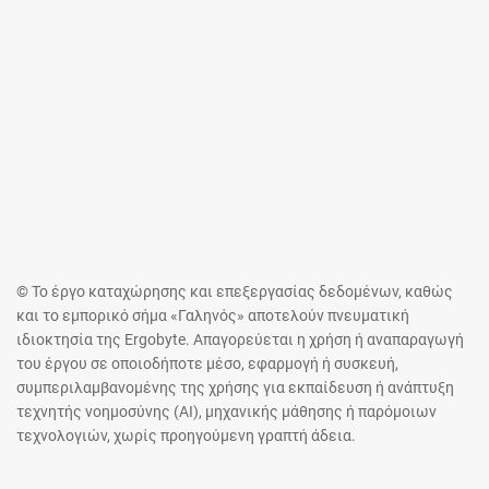
© Το έργο καταχώρησης και επεξεργασίας δεδομένων, καθώς
και το εμπορικό σήμα «Γαληνός» αποτελούν πνευματική
ιδιοκτησία της Ergobyte. Απαγορεύεται η χρήση ή αναπαραγωγή
του έργου σε οποιοδήποτε μέσο, εφαρμογή ή συσκευή,
συμπεριλαμβανομένης της χρήσης για εκπαίδευση ή ανάπτυξη
τεχνητής νοημοσύνης (AI), μηχανικής μάθησης ή παρόμοιων
τεχνολογιών, χωρίς προηγούμενη γραπτή άδεια.