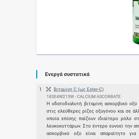
Ενεργά συστατικά
1
Βιταμίνη C (ως Ester-C)
183E4W213W - CALCIUM ASCORBATE
Η υδατοδιαλυτή βιταμίνη ασκορβικό οξύ 
στις ελεύθερες ρίζες οξυγόνου και σε ά
οποία επίσης παίζουν ιδιαίτερο ρόλο σ
λευκοκυττάρων. Στο έντερο ευνοεί την α
ασκορβικό οξύ είναι απαραίτητο για