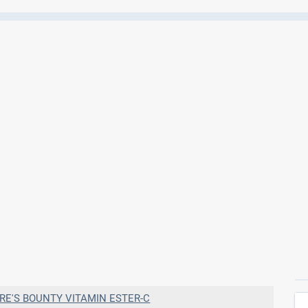
Ελέγξτε την αγωγή σας για αντενδείξεις και
αλληλεπιδράσεις μεταξύ των φαρμάκων
Οι συνταγές μου
Αποθηκεύστε τις συνταγές σας και
μοιραστείτε τις εύκολα και με ασφάλεια
Μητρότητα και φάρμακα
Ενημερωθείτε για την ασφάλεια χορήγησης
ενός φαρμάκου κατά τη διάρκεια της
εγκυμοσύνης ή του θηλασμού
RE'S BOUNTY VITAMIN ESTER-C