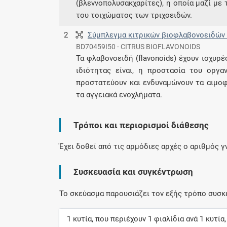
(βλεννοπολυσακχαρίτες), η οποία μαζί με 
του τοιχώματος των τριχοειδών.
2
Σύμπλεγμα κιτρικών βιοφλαβονοειδών 
BD70459I50 - CITRUS BIOFLAVONOIDS
Τα φλαβονοειδή (flavonoids) έχουν ισχυρ
ιδιότητας είναι, η προστασία του οργα
προστατεύουν και ενδυναμώνουν τα αιμοφό
τα αγγειακά ενοχλήματα.
Τρόποι και περιορισμοί διάθεσης
Έχει δοθεί από τις αρμόδιες αρχές ο αριθμός 
Συσκευασία και συγκέντρωση
Το σκεύασμα παρουσιάζει τον εξής τρόπο συσκ
1
κυτία
, που περιέχουν
1
φιαλίδια
ανά
1
κυτία