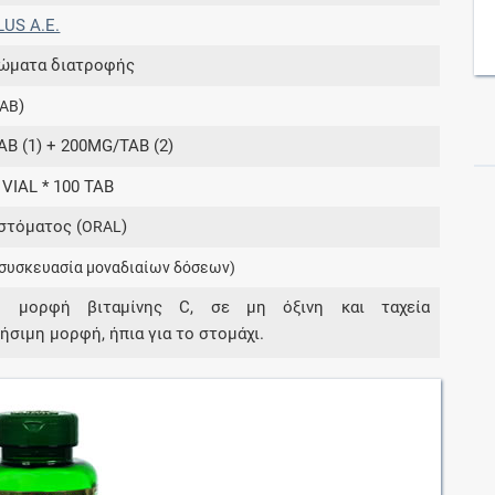
LUS Α.Ε.
ώματα διατροφής
Συνδρομές
)
TAB
Μάθετε περισσότερα για τα οφέλη και τις
επιπλέον παροχές των συνδρομητικών
B (1) + 200MG/TAB (2)
προγραμμάτων
 VIAL * 100 TAB
στόματος (
)
ORAL
(συσκευασία μοναδιαίων δόσεων)
Ενδείξεις και αγωγές
ή μορφή βιταμίνης C, σε μη όξινη και ταχεία
Βρείτε θεραπευτικές ενδείξεις και αγωγές για
σιμη μορφή, ήπια για το στομάχι.
νόσους, συμπτώματα και ιατρικές πράξεις
Γνωρίζατε ότι...