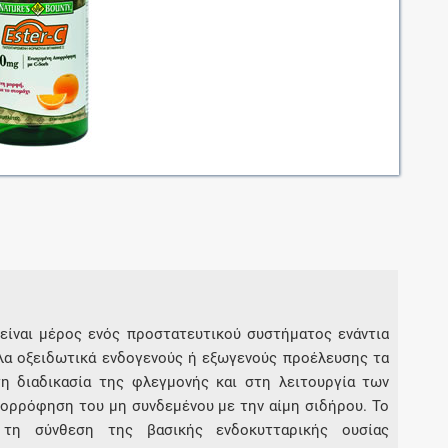
Μοιραζόμαστε μαζί σας γεγονότα της
πορείας του Galinos.gr από το 2011 μέχρι
σήμερα
είναι μέρος ενός προστατευτικού συστήματος ενάντια
λλα οξειδωτικά ενδογενούς ή εξωγενούς προέλευσης τα
τη διαδικασία της φλεγμονής και στη λειτουργία των
πορρόφηση του μη συνδεμένου με την αίμη σιδήρου. Το
 τη σύνθεση της βασικής ενδοκυτταρικής ουσίας