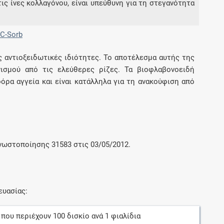
τις ίνες κολλαγόνου, είναι υπεύθυνη για τη στεγανότητα
C-Sorb
ές αντιοξειδωτικές ιδιότητες. Το αποτέλεσμα αυτής της
νισμού από τις ελεύθερες ρίζες. Τα βιοφλαβονοειδή
ρα αγγεία και είναι κατάλληλα για τη ανακούφιση από
γνωστοποίησης 31583 στις 03/05/2012.
ευασίας:
, που περιέχουν
100
δισκίο
ανά
1
φιαλίδια