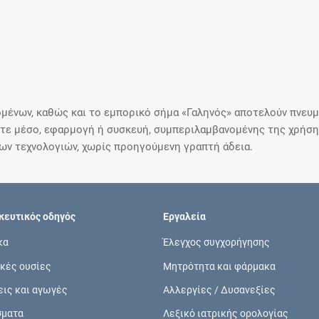
μένων, καθώς και το εμπορικό σήμα «Γαληνός» αποτελούν πνευμα
ε μέσο, εφαρμογή ή συσκευή, συμπεριλαμβανομένης της χρήσης
ιων τεχνολογιών, χωρίς προηγούμενη γραπτή άδεια.
ευτικός οδηγός
Εργαλεία
κα
Έλεγχος συγχορήγησης
κές ουσίες
Μητρότητα και φάρμακα
εις και αγωγές
Αλλεργίες / Δυσανεξίες
σματα
Λεξικό ιατρικής ορολογίας