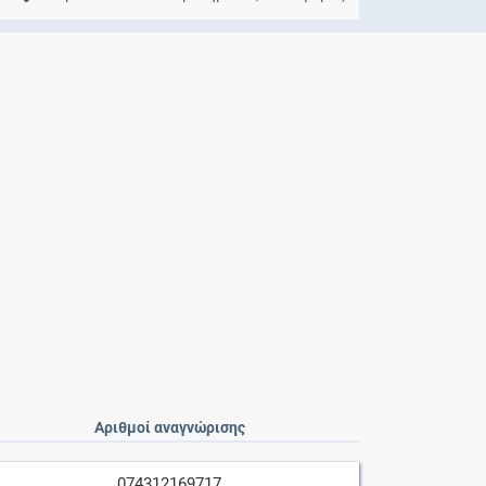
Μητρότητα
και φάρμακα
Αριθμοί αναγνώρισης
074312169717