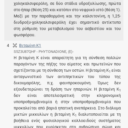
χοληκαλσιφερόλη, σε δύο στάδια υδροξυλίωσης, πρώτα
στο ήπαρ (θέση 25) και κατόπιν στο νεφρικό ιστό (θέση 1).
Μαζί με την παραθορμόνη και την καλσιτονίνη, η 1,25-
διυδροξυ-χοληκαλσιφερόλη έχει σημαντικό αντίκτυπο
στη ρύθμιση του μεταβολισμού του ασβεστίου και του
φωσφόρου.
4
Βιταμίνη K1
S5Z3U87QHF - PHYTONADIONE, (E)-
H βιταμίνη K είναι απαραίτητη για τη σύνθεση πολλών
παραγόντων της πήξης του αίματος και πρωτεϊνών που
σχετίζονται με τη σύνθεση των οστών. Η βιταμίνη Κ
είναι
1
ανταγωνιστικό των αντιπηκτικών του τύπου της
δικουμαρόλης, π.χ. φαινπροκουμόνη. Όμως δεν
εξουδετερώνει τη δράση των ηπαρινών. Η βιταμίνη K
1
δεν είναι αποτελεσματική στην κληρονομική
υποπροθρομβιναιμία ή στην υποπροθρομβιναιμία που
προκαλείται από βαριά ηπατική ανεπάρκεια. Στο διάλυμα
μικτών μικκυλίων η βιταμίνη Κ
διαλυτοποιείται με τη
1
βοήθεια ενός φυσιολογικού κολλοειδούς συστήματος
μικκυλίων που ευρίσκεται στο ανθρώπινο σώμα και