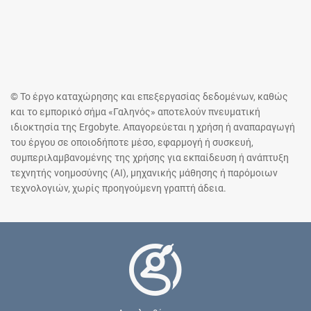
© Το έργο καταχώρησης και επεξεργασίας δεδομένων, καθώς
και το εμπορικό σήμα «Γαληνός» αποτελούν πνευματική
ιδιοκτησία της Ergobyte. Απαγορεύεται η χρήση ή αναπαραγωγή
του έργου σε οποιοδήποτε μέσο, εφαρμογή ή συσκευή,
συμπεριλαμβανομένης της χρήσης για εκπαίδευση ή ανάπτυξη
τεχνητής νοημοσύνης (AI), μηχανικής μάθησης ή παρόμοιων
τεχνολογιών, χωρίς προηγούμενη γραπτή άδεια.