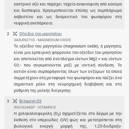
γαστρικό οξύ και παρέχει ταχεία ανακούφιση από καούρα
και δυσπεψία. Χρησιμοποιείται επίσης ως συμπλήρωμα
ασβεστίου και ως δεσμευτικό του φωσφόρου στη
νεφρική ανεπάρκεια.
2
Οξείδιο του μαγνησίου
3A3U0GI71G - MAGNESIUM OXIDE
Το οξείδιο του μαγνησίου (magnesium oxide), ή μαγνησία,
είναι μια εμπειρική φόρμουλα του οξείδιο του μαγνησίου
και αποτελείται από ένα πλέγμα ιόντων Mg2 + και ιόντων
O2− που συγκρατούνται μαζί με ιοντική σύνδεση. Το
κατιόν είναι συμπαράγοντας όλων των ενζύμων τα οποία
συμμετέχουν στη μεταφορά του φωσφόρου και παίζει ένα
σημαντικό ρόλο στη νευροχημική διαβίβαση και στη
ρύθμιση της μυϊκής διέγερσης.
3
Βιταμίνη D3
9VU1KI44GP - VITAMIN D
Η χοληκαλσιφερόλη (D
) σχηματίζεται στο δέρμα με την
3
έκθεση στο υπεριώδες (UV) φως και μετατρέπεται στη
βιολογικά ενεργή μορφή της, 1,25-διυδροξυ-