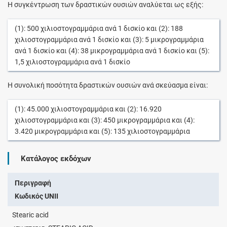
Η συγκέντρωση των δραστικών ουσιών αναλύεται ως εξής:
(1):
500
χιλιοστογραμμάρια
ανά
1
δισκίο
και (2):
188
χιλιοστογραμμάρια
ανά
1
δισκίο
και (3):
5
μικρογραμμάρια
ανά
1
δισκίο
και (4):
38
μικρογραμμάρια
ανά
1
δισκίο
και (5):
1,5
χιλιοστογραμμάρια
ανά
1
δισκίο
Η συνολική ποσότητα δραστικών ουσιών ανά σκεύασμα είναι:
(1):
45.000
χιλιοστογραμμάρια
και (2):
16.920
χιλιοστογραμμάρια
και (3):
450
μικρογραμμάρια
και (4):
3.420
μικρογραμμάρια
και (5):
135
χιλιοστογραμμάρια
Κατάλογος εκδόχων
Περιγραφή
Κωδικός UNII
Stearic acid