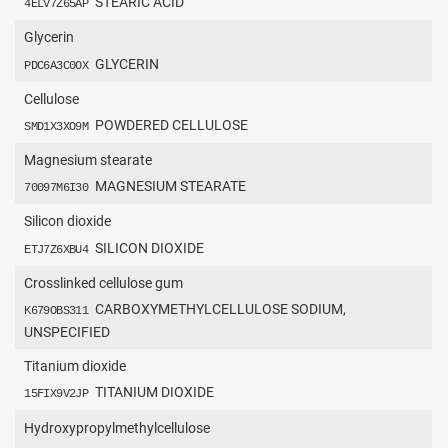
STEARIC ACID
4ELV7Z65AP
Glycerin
GLYCERIN
PDC6A3C0OX
Cellulose
POWDERED CELLULOSE
SMD1X3XO9M
Magnesium stearate
MAGNESIUM STEARATE
70097M6I30
Silicon dioxide
SILICON DIOXIDE
ETJ7Z6XBU4
Crosslinked cellulose gum
CARBOXYMETHYLCELLULOSE SODIUM,
K679OBS311
UNSPECIFIED
Titanium dioxide
TITANIUM DIOXIDE
15FIX9V2JP
Hydroxypropylmethylcellulose