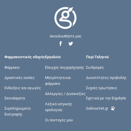
Ακουλουθήστε μας
Φαρμακευτικός οδηγός
Εργαλεία
Περί Γαληνού
Φάρμακα
Έλεγχος συγχορήγησης
Συνδρομές
Δραστικές ουσίες
Μητρότητα και
Δυνατότητες προβολής
φάρμακα
Ενδείξεις και αγωγές
Συχνές ερωτήσεις
Αλλεργίες / Δυσανεξίες
Σκευάσματα
Σχετικά με την Ergobyte
Λεξικό ιατρικής
Συμπληρώματα
GalinosVet.gr
ορολογίας
διατροφής
Οι συνταγές μου