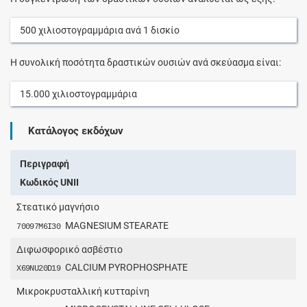
500
χιλιοστογραμμάρια
ανά
1
δισκίο
Η συνολική ποσότητα δραστικών ουσιών ανά σκεύασμα είναι:
15.000
χιλιοστογραμμάρια
Κατάλογος εκδόχων
Περιγραφή
Κωδικός UNII
Στεατικό μαγνήσιο
MAGNESIUM STEARATE
70097M6I30
Διφωσφορικό ασβέστιο
CALCIUM PYROPHOSPHATE
X69NU20D19
Μικροκρυσταλλική κυτταρίνη