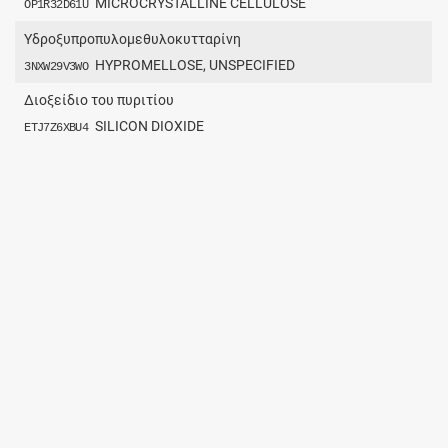
MICROCRYSTALLINE CELLULOSE
OP1R32D61U
Υδροξυπροπυλομεθυλοκυτταρίνη
HYPROMELLOSE, UNSPECIFIED
3NXW29V3WO
Διοξείδιο του πυριτίου
SILICON DIOXIDE
ETJ7Z6XBU4