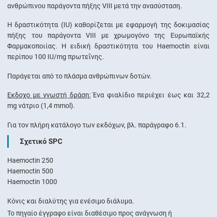
ανθρώπινου παράγοντα πήξης VIII μετά την ανασύσταση.
Η δραστικότητα (IU) καθορίζεται με εφαρμογή της δοκιμασίας
πήξης του παράγοντα VIII με χρωμογόνο της Ευρωπαϊκής
Φαρμακοποιίας. Η ειδική δραστικότητα του Haemoctin είναι
περίπου 100 IU/mg πρωτεΐνης.
Παράγεται από το πλάσμα ανθρώπινων δοτών.
Έκδοχο με γνωστή δράση:
Ένα φιαλίδιο περιέχει έως και 32,2
mg νάτριο (1,4 mmol).
Για τον πλήρη κατάλογο των εκδόχων, βλ. παράγραφο 6.1.
Σχετικό SPC
Haemoctin 250
Haemoctin 500
Haemoctin 1000
Κόνις και διαλύτης για ενέσιμο διάλυμα.
Το πηγαίο έγγραφο είναι διαθέσιμο προς ανάγνωση ή