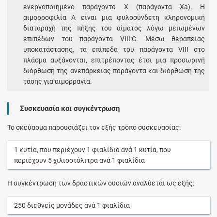
ενεργοποιημένο παράγοντα X (παράγοντα Xa). Η
αιμορροφιλία A είναι μια φυλοσύνδετη κληρονομική
διαταραχή της πήξης του αίματος λόγω μειωμένων
επιπέδων του παράγοντα VIII:C. Μέσω θεραπείας
υποκατάστασης, τα επίπεδα του παράγοντα VIII στο
πλάσμα αυξάνονται, επιτρέποντας έτσι μια προσωρινή
διόρθωση της ανεπάρκειας παράγοντα και διόρθωση της
τάσης για αιμορραγία.
Συσκευασία και συγκέντρωση
Το σκεύασμα παρουσιάζει τον εξής τρόπο συσκευασίας:
1
κυτία
, που περιέχουν
1
φιαλίδια
ανά
1
κυτία
, που
περιέχουν
5
χιλιοστόλιτρα
ανά
1
φιαλίδια
Η συγκέντρωση των δραστικών ουσιών αναλύεται ως εξής:
250
διεθνείς μονάδες
ανά
1
φιαλίδια