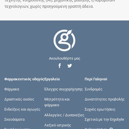
τεχνητής νοημοσύνης (AI), μηχανικής μάθησης ή παρόμοιων
τεχνολογιών, χωρίς προηγούμενη γραπτή άδεια.
Ακουλουθήστε μας
Φαρμακευτικός οδηγός
Εργαλεία
Περί Γαληνού
Φάρμακα
Έλεγχος συγχορήγησης
Συνδρομές
Δραστικές ουσίες
Μητρότητα και
Δυνατότητες προβολής
φάρμακα
Ενδείξεις και αγωγές
Συχνές ερωτήσεις
Αλλεργίες / Δυσανεξίες
Σκευάσματα
Σχετικά με την Ergobyte
Λεξικό ιατρικής