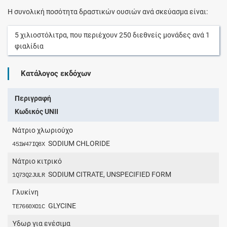
Η συνολική ποσότητα δραστικών ουσιών ανά σκεύασμα είναι:
5
χιλιοστόλιτρα
, που περιέχουν
250
διεθνείς μονάδες
ανά
1
φιαλίδια
Κατάλογος εκδόχων
Περιγραφή
Κωδικός UNII
Νάτριο χλωριούχο
SODIUM CHLORIDE
451W47IQ8X
Νάτριο κιτρικό
SODIUM CITRATE, UNSPECIFIED FORM
1Q73Q2JULR
Γλυκίνη
GLYCINE
TE7660XO1C
Ύδωρ για ενέσιμα