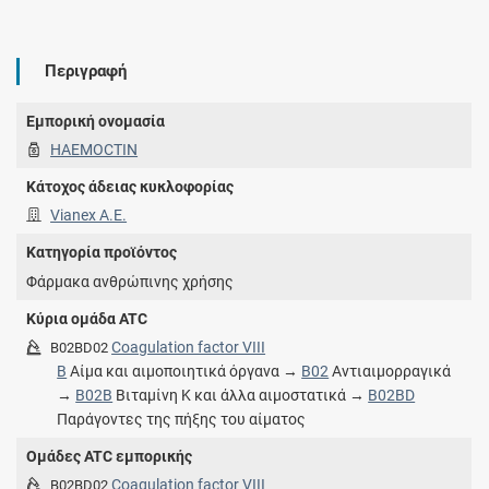
Περιγραφή
Εμπορική ονομασία
HAEMOCTIN
Κάτοχος άδειας κυκλοφορίας
Vianex A.E.
Κατηγορία προϊόντος
Φάρμακα ανθρώπινης χρήσης
Κύρια ομάδα ATC
Coagulation factor VIII
B02BD02
B
Αίμα και αιμοποιητικά όργανα →
B02
Αντιαιμορραγικά
→
B02B
Βιταμίνη K και άλλα αιμοστατικά →
B02BD
Παράγοντες της πήξης του αίματος
Ομάδες ATC εμπορικής
Coagulation factor VIII
B02BD02