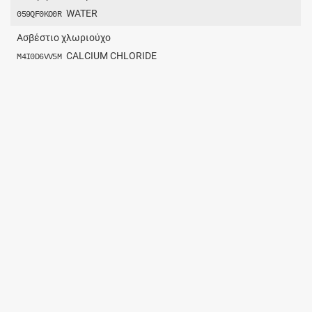
WATER
059QF0KO0R
Ασβέστιο χλωριούχο
CALCIUM CHLORIDE
M4I0D6VV5M