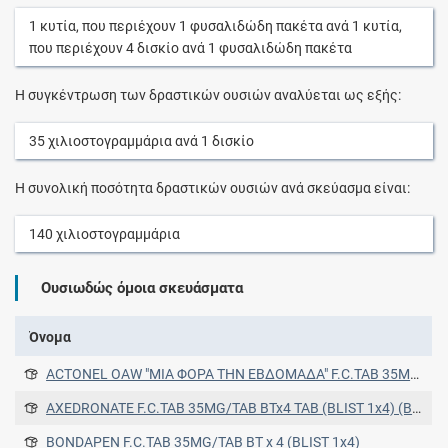
1
κυτία
, που περιέχουν
1
φυσαλιδώδη πακέτα
ανά
1
κυτία
,
που περιέχουν
4
δισκίο
ανά
1
φυσαλιδώδη πακέτα
Η συγκέντρωση των δραστικών ουσιών αναλύεται ως εξής:
35
χιλιοστογραμμάρια
ανά
1
δισκίο
Η συνολική ποσότητα δραστικών ουσιών ανά σκεύασμα είναι:
140
χιλιοστογραμμάρια
Ουσιωδώς όμοια σκευάσματα
Όνομα
ACTONEL OAW "ΜΙΑ ΦΟΡΑ ΤΗΝ ΕΒΔΟΜΑΔΑ" F.C.TAB 35MG/TAB BTx 4 (σε BLISTER)
AXEDRONATE F.C.TAB 35MG/TAB BTx4 TAB (BLIST 1x4) (BLIST 1x4)
BONDAPEN F.C.TAB 35MG/TAB BT x 4 (BLIST 1x4)