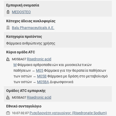
Εμπορική ονομασία
MEDOSTEO
Κάτοχος άδειας κυκλοφορίας
Balu Pharmaceuticals Α.Ε.
Κατηγορία προϊόντος
Φάρμακα ανθρώπινης χρήσης
Κύρια ομάδα ATC
Risedronic acid
M05BA07
M
Φάρμακα αρθροπαθειών και μυοσκελετικών
παθήσεων →
M05
Φάρμακα για την θεραπεία παθήσεων
των οστών →
M05B
Φάρμακα με δράση στο μεταβολισμό
των οστών →
M05BA
Διφωσφονικά
Ομάδες ATC εμπορικής
Risedronic acid
M05BA07
Εθνικό συνταγολόγιο
Ρισεδρονάτη νατριούχος (Risedronate Sodium)
10.07.02.07