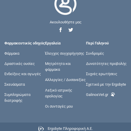
Ακουλουθήστε μας
Φαρμακευτικός οδηγός
Εργαλεία
Περί Γαληνού
Φάρμακα
Έλεγχος συγχορήγησης
Συνδρομές
Δραστικές ουσίες
Μητρότητα και
Δυνατότητες προβολής
φάρμακα
Ενδείξεις και αγωγές
Συχνές ερωτήσεις
Αλλεργίες / Δυσανεξίες
Σκευάσματα
Σχετικά με την Ergobyte
Λεξικό ιατρικής
Συμπληρώματα
GalinosVet.gr
ορολογίας
διατροφής
Οι συνταγές μου
Ergobyte Πληροφορική Α.Ε.