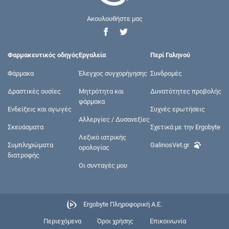
Ακουλουθήστε μας
Φαρμακευτικός οδηγός
Εργαλεία
Περί Γαληνού
Φάρμακα
Έλεγχος συγχορήγησης
Συνδρομές
Δραστικές ουσίες
Μητρότητα και
Δυνατότητες προβολής
φάρμακα
Ενδείξεις και αγωγές
Συχνές ερωτήσεις
Αλλεργίες / Δυσανεξίες
Σκευάσματα
Σχετικά με την Ergobyte
Λεξικό ιατρικής
Συμπληρώματα
GalinosVet.gr
ορολογίας
διατροφής
Οι συνταγές μου
Ergobyte Πληροφορική Α.Ε.
Περιεχόμενα
Όροι χρήσης
Επικοινωνία