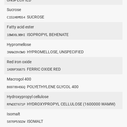
Sucrose
SUCROSE
C151H8M554
Fatty acid ester
ISOPROPYL BEHENATE
1BWO0L9BHI
Hypromellose
HYPROMELLOSE, UNSPECIFIED
3NXW29V3WO
Red iron oxide
FERRIC OXIDE RED
1K09F3G675
Macrogol 400
POLYETHYLENE GLYCOL 400
B697894SGQ
Hydroxypropyl cellulose
HYDROXYPROPYL CELLULOSE (1600000 WAMW)
RFW2ET671P
Isomalt
ISOMALT
S870P55O2W