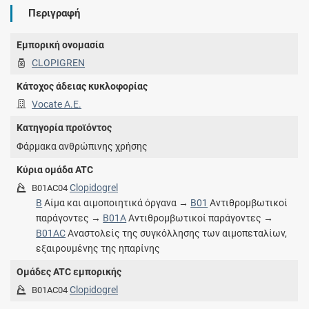
Περιγραφή
Εμπορική ονομασία
CLOPIGREN
Κάτοχος άδειας κυκλοφορίας
Vocate Α.Ε.
Κατηγορία προϊόντος
Φάρμακα ανθρώπινης χρήσης
Κύρια ομάδα ATC
Clopidogrel
B01AC04
B
Αίμα και αιμοποιητικά όργανα →
B01
Αντιθρομβωτικοί
παράγοντες →
B01A
Αντιθρομβωτικοί παράγοντες →
B01AC
Αναστολείς της συγκόλλησης των αιμοπεταλίων,
εξαιρουμένης της ηπαρίνης
Ομάδες ATC εμπορικής
Clopidogrel
B01AC04