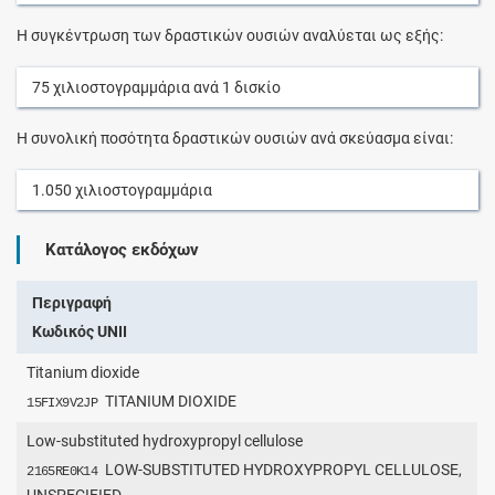
Η συγκέντρωση των δραστικών ουσιών αναλύεται ως εξής:
75
χιλιοστογραμμάρια
ανά
1
δισκίο
Η συνολική ποσότητα δραστικών ουσιών ανά σκεύασμα είναι:
1.050
χιλιοστογραμμάρια
Κατάλογος εκδόχων
Περιγραφή
Κωδικός UNII
Titanium dioxide
TITANIUM DIOXIDE
15FIX9V2JP
Low-substituted hydroxypropyl cellulose
LOW-SUBSTITUTED HYDROXYPROPYL CELLULOSE,
2165RE0K14
UNSPECIFIED