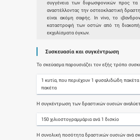
συγγένεια των διφωσφονικών προς τα 
αναστέλλοντας την οστεοκλαστική δραστηρ
είναι ακόμη σαφής. In vivo, το ιβανδρ
καταστροφή των οστών από τη διακοπή 
εκχυλίσματα όγκων.
Συσκευασία και συγκέντρωση
Το σκεύασμα παρουσιάζει τον εξής τρόπο συσκ
1
κυτία
, που περιέχουν
1
φυσαλιδώδη πακέτα
πακέτα
Η συγκέντρωση των δραστικών ουσιών αναλύετ
150
χιλιοστογραμμάρια
ανά
1
δισκίο
Η συνολική ποσότητα δραστικών ουσιών ανά σκ