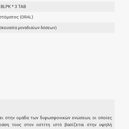
Μοιραζόμαστε μαζί σας γεγονότα της
 BLPK * 3 TAB
πορείας του Galinos.gr από το 2011 μέχρι
στόματος (
)
σήμερα
ORAL
σκευασία μοναδιαίων δόσεων)
ήκει στην ομάδα των διφωσφονικών ενώσεων, οι οποίες
δράση τους στον οστίτη ιστό βασίζεται στην υψηλή