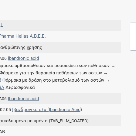
Συνδρομές
AL
Μάθετε περισσότερα για τα οφέλη και τις
 Pharma Hellas Α.Β.Ε.Ε.
επιπλέον παροχές των συνδρομητικών
προγραμμάτων
 ανθρώπινης χρήσης
Ibandronic acid
A06
ρμακα αρθροπαθειών και μυοσκελετικών παθήσεων →
Φάρμακα για την θεραπεία παθήσεων των οστών →
Ενδείξεις και αγωγές
B
Φάρμακα με δράση στο μεταβολισμό των οστών →
BA
Διφωσφονικά
Βρείτε θεραπευτικές ενδείξεις και αγωγές για
νόσους, συμπτώματα και ιατρικές πράξεις
Ibandronic acid
A06
Ιβανδρονικό οξύ (Ibandronic Acid)
.02.05
επικαλυμμένο με υμένιο (
)
TAB_FILM_COATED
Γνωρίζατε ότι...
AB