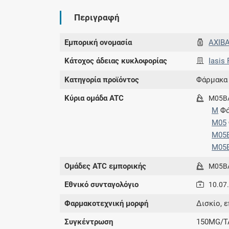
Περιγραφή
Εμπορική ονομασία
AXIB
Κάτοχος άδειας κυκλοφορίας
Iasis
Κατηγορία προϊόντος
Φάρμακα
Κύρια ομάδα ATC
M05B
M
Φά
M05
M05
M05
Ομάδες ATC εμπορικής
M05B
Εθνικό συνταγολόγιο
10.07
Φαρμακοτεχνική μορφή
Δισκίο, 
Συγκέντρωση
150MG/T