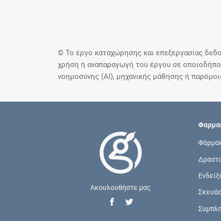
© Το έργο καταχώρησης και επεξεργασίας δεδο
χρήση ή αναπαραγωγή του έργου σε οποιοδήποτ
νοημοσύνης (AI), μηχανικής μάθησης ή παρόμο
Φαρμακ
Φάρμα
Δραστι
Ενδείξ
Ακουλουθήστε μας
Σκευά
Συμπλ