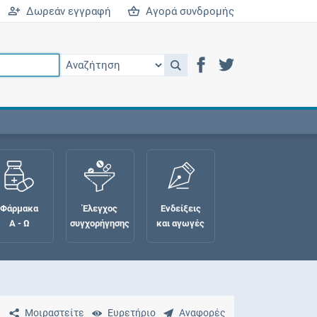
Δωρεάν εγγραφή
Αγορά συνδρομής
Φάρμακα
Έλεγχος
Ενδείξεις
Α - Ω
συγχορήγησης
και αγωγές
Μοιραστείτε
Ευρετήριο
Αναφορές