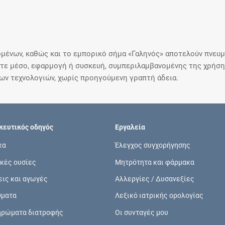
μένων, καθώς και το εμπορικό σήμα «Γαληνός» αποτελούν πνευμα
ε μέσο, εφαρμογή ή συσκευή, συμπεριλαμβανομένης της χρήσης
ιων τεχνολογιών, χωρίς προηγούμενη γραπτή άδεια.
ευτικός οδηγός
Εργαλεία
κα
Έλεγχος συγχορήγησης
κές ουσίες
Μητρότητα και φάρμακα
εις και αγωγές
Αλλεργίες / Δυσανεξίες
σματα
Λεξικό ιατρικής ορολογίας
ηρώματα διατροφής
Οι συνταγές μου