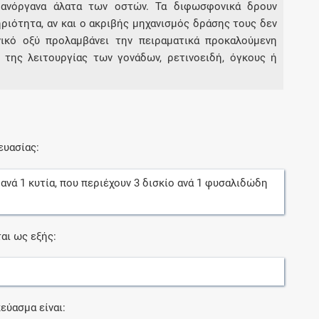
ανόργανα άλατα των οστών. Τα διφωσφονικά δρουν
ιότητα, αν και ο ακριβής μηχανισμός δράσης τους δεν
ονικό οξύ προλαμβάνει την πειραματικά προκαλούμενη
της λειτουργίας των γονάδων, ρετινοειδή, όγκους ή
ευασίας:
ανά
1
κυτία
, που περιέχουν
3
δισκίο
ανά
1
φυσαλιδώδη
αι ως εξής:
εύασμα είναι: