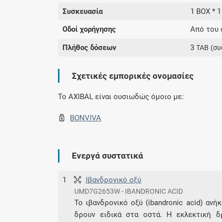
Συσκευασία
1 BOX * 1
Οδοί χορήγησης
Από του 
Πλήθος δόσεων
3
TAB
(συ
Σχετικές εμπορικές ονομασίες
To AXIBAL είναι ουσιωδώς όμοιο με:
BONVIVA
Ενεργά συστατικά
1
Ιβανδρονικό οξύ
UMD7G2653W - IBANDRONIC ACID
Το ιβανδρονικό οξύ (ibandronic acid) αν
δρουν ειδικά στα οστά. Η εκλεκτική 