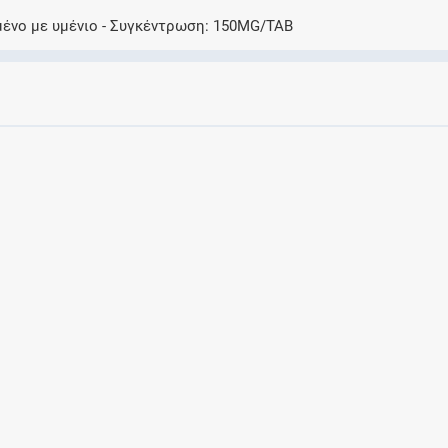
Ελέγξτε την αγωγή σας για αντενδείξεις και
μένο με υμένιο
Συγκέντρωση
150MG/TAB
αλληλεπιδράσεις μεταξύ των φαρμάκων
Οι συνταγές μου
Αποθηκεύστε τις συνταγές σας και
μοιραστείτε τις εύκολα και με ασφάλεια
Μητρότητα και φάρμακα
Ενημερωθείτε για την ασφάλεια χορήγησης
ενός φαρμάκου κατά τη διάρκεια της
εγκυμοσύνης ή του θηλασμού