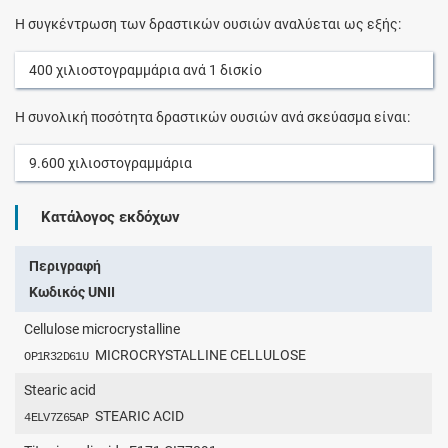
Η συγκέντρωση των δραστικών ουσιών αναλύεται ως εξής:
400
χιλιοστογραμμάρια
ανά
1
δισκίο
Η συνολική ποσότητα δραστικών ουσιών ανά σκεύασμα είναι:
9.600
χιλιοστογραμμάρια
Κατάλογος εκδόχων
Περιγραφή
Κωδικός UNII
Cellulose microcrystalline
MICROCRYSTALLINE CELLULOSE
OP1R32D61U
Stearic acid
STEARIC ACID
4ELV7Z65AP