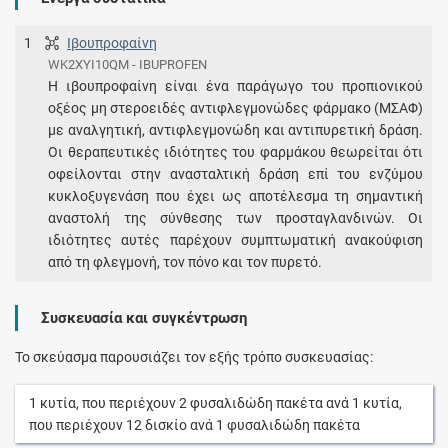
1
Ιβουπροφαίνη
WK2XYI10QM - IBUPROFEN
Η ιβουπροφαίνη είναι ένα παράγωγο του προπιονικού
οξέος μη στεροειδές αντιφλεγμονώδες φάρμακο (ΜΣΑΦ)
με αναλγητική, αντιφλεγμονώδη και αντιπυρετική δράση.
Οι θεραπευτικές ιδιότητες του φαρμάκου θεωρείται ότι
οφείλονται στην ανασταλτική δράση επί του ενζύμου
κυκλοξυγενάση που έχει ως αποτέλεσμα τη σημαντική
αναστολή της σύνθεσης των προσταγλανδινών. Οι
ιδιότητες αυτές παρέχουν συμπτωματική ανακούφιση
από τη φλεγμονή, τον πόνο και τον πυρετό.
Συσκευασία και συγκέντρωση
Το σκεύασμα παρουσιάζει τον εξής τρόπο συσκευασίας:
1
κυτία
, που περιέχουν
2
φυσαλιδώδη πακέτα
ανά
1
κυτία
,
που περιέχουν
12
δισκίο
ανά
1
φυσαλιδώδη πακέτα