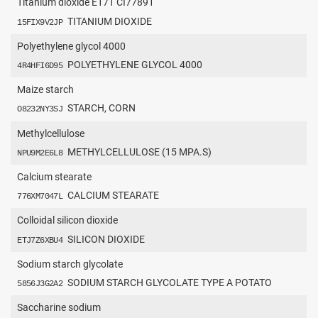
Titanium dioxide E171 CI77891
TITANIUM DIOXIDE
15FIX9V2JP
Polyethylene glycol 4000
POLYETHYLENE GLYCOL 4000
4R4HFI6D95
Maize starch
STARCH, CORN
O8232NY3SJ
Methylcellulose
METHYLCELLULOSE (15 MPA.S)
NPU9M2E6L8
Calcium stearate
CALCIUM STEARATE
776XM7047L
Colloidal silicon dioxide
SILICON DIOXIDE
ETJ7Z6XBU4
Sodium starch glycolate
SODIUM STARCH GLYCOLATE TYPE A POTATO
5856J3G2A2
Saccharine sodium