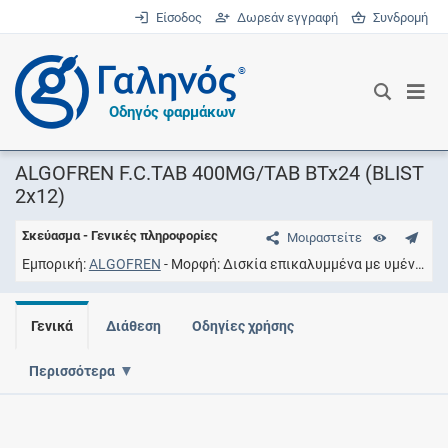
Είσοδος
Δωρεάν εγγραφή
Συνδρομή
®
Οδηγός φαρμάκων
ALGOFREN F.C.TAB 400MG/TAB BTx24 (BLIST
2x12)
Σκεύασμα - Γενικές πληροφορίες
Μοιραστείτε
Εμπορική
ALGOFREN
Μορφή
Δισκία επικαλυμμένα με υμένιο
Σ
Γενικά
Διάθεση
Οδηγίες χρήσης
Περισσότερα