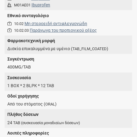
Ibuprofen
M01AE01
Εθνικό συνταγολόγιο
Μη στεροειδή αντιφλεγμονώδη
10.02
Παράγωγα του προπιονικού οξέος
10.02.03
Φαρμακοτεχνική μορφή
Δισκία επικαλυμμένα με υμένιο (
)
TAB_FILM_COATED
Συγκέντρωση
400MG/TAB
Συσκευασία
1 BOX * 2 BLPK * 12 TAB
Οδοί χορήγησης
Από του στόματος (
)
ORAL
Πλήθος δόσεων
24
TAB
(συσκευασία μοναδιαίων δόσεων)
Λοιπές πληροφορίες