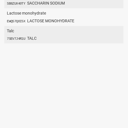
SACCHARIN SODIUM
SB8ZUX40TY
Lactose monohydrate
LACTOSE MONOHYDRATE
EWQ57Q8I5X
Talc
TALC
7SEV7J4R1U