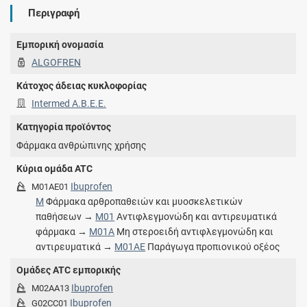
Περιγραφή
Εμπορική ονομασία
ALGOFREN
Κάτοχος άδειας κυκλοφορίας
Intermed Α.Β.Ε.Ε.
Κατηγορία προϊόντος
Φάρμακα ανθρώπινης χρήσης
Κύρια ομάδα ATC
Ibuprofen
M01AE01
M
Φάρμακα αρθροπαθειών και μυοσκελετικών
παθήσεων →
M01
Αντιφλεγμονώδη και αντιρευματικά
φάρμακα →
M01A
Μη στεροειδή αντιφλεγμονώδη και
αντιρευματικά →
M01AE
Παράγωγα προπιονικού οξέος
Ομάδες ATC εμπορικής
Ibuprofen
M02AA13
Ibuprofen
G02CC01