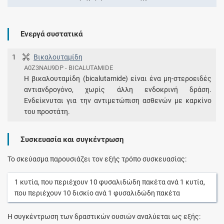
Ενεργά συστατικά
1
Βικαλουταμίδη
A0Z3NAU9DP - BICALUTAMIDE
Η βικαλουταμίδη (bicalutamide) είναι ένα μη-στεροειδές
αντιανδρογόνο, χωρίς άλλη ενδοκρινή δράση.
Ενδείκνυται για την αντιμετώπιση ασθενών με καρκίνο
του προστάτη.
Συσκευασία και συγκέντρωση
Το σκεύασμα παρουσιάζει τον εξής τρόπο συσκευασίας:
1
κυτία
, που περιέχουν
10
φυσαλιδώδη πακέτα
ανά
1
κυτία
,
που περιέχουν
10
δισκίο
ανά
1
φυσαλιδώδη πακέτα
Η συγκέντρωση των δραστικών ουσιών αναλύεται ως εξής: