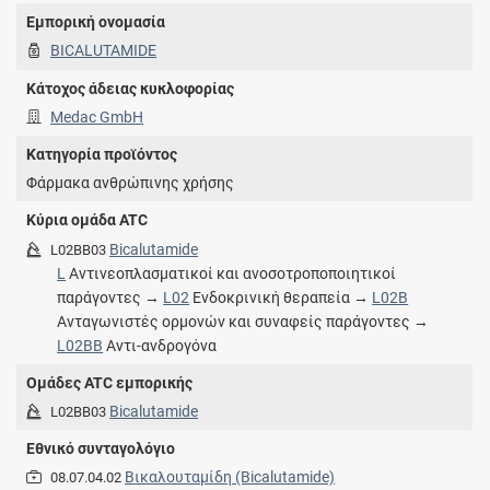
Εμπορική ονομασία
BICALUTAMIDE
Κάτοχος άδειας κυκλοφορίας
Medac GmbH
Κατηγορία προϊόντος
Φάρμακα ανθρώπινης χρήσης
Κύρια ομάδα ATC
Bicalutamide
L02BB03
L
Αντινεοπλασματικοί και ανοσοτροποποιητικοί
παράγοντες →
L02
Ενδοκρινική θεραπεία →
L02B
Ανταγωνιστές ορμονών και συναφείς παράγοντες →
L02BB
Αντι-ανδρογόνα
Ομάδες ATC εμπορικής
Bicalutamide
L02BB03
Εθνικό συνταγολόγιο
Βικαλουταμίδη (Bicalutamide)
08.07.04.02