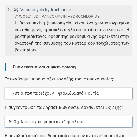
1
Vancomycin hydrochloride
71WO621TJD - VANCOMYCIN HYDROCHLORIDE
Η βανκομυκίνη (vancomycin) είναι ένα χρωματογραφικά
κεκαθαρμένο, τρικυκλικό γλυκοπεπτίδιο, αντιβιοτικό. Η
βακτηριοκτόνος δράση της βανκομυκίνης οφείλεται στην
αναστολή της σύνθεσης του κυτταρικού τοιχώματος των
βακτηρίων.
Συσκευασία και συγκέντρωση
Το σκεύασμα παρουσιάζει τον εξής τρόπο συσκευασίας:
1
κυτία
, που περιέχουν
1
φιαλίδια
ανά
1
κυτία
Η συγκέντρωση των δραστικών ουσιών αναλύεται ως εξής:
500
χιλιοστογραμμάρια
ανά
1
φιαλίδια
Η συνολική ποσότητα δραστικών ουσιών ανά σκεύασμα είναι: