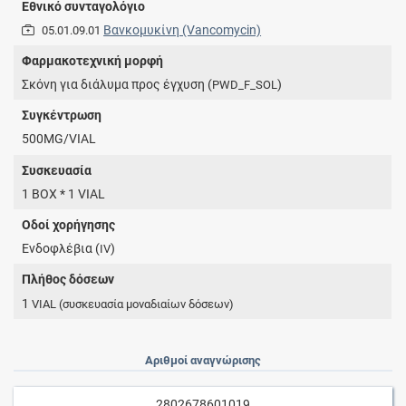
Εθνικό συνταγολόγιο
Βανκομυκίνη (Vancomycin)
05.01.09.01
Φαρμακοτεχνική μορφή
Σκόνη για διάλυμα προς έγχυση (
)
PWD_F_SOL
Συγκέντρωση
500MG/VIAL
Συσκευασία
1 BOX * 1 VIAL
Οδοί χορήγησης
Ενδοφλέβια (
)
IV
Πλήθος δόσεων
1
VIAL
(συσκευασία μοναδιαίων δόσεων)
Αριθμοί αναγνώρισης
2802678601019