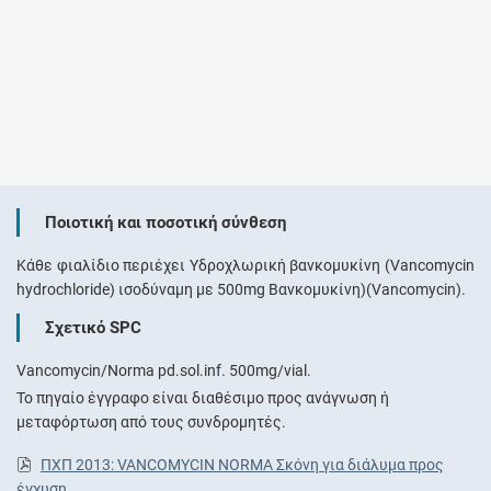
Ποιοτική και ποσοτική σύνθεση
Κάθε φιαλίδιο περιέχει Υδροχλωρική βανκομυκίνη (Vancomycin
hydrochloride) ισοδύναμη με 500mg Βανκομυκίνη)(Vancomycin).
Σχετικό SPC
Vancomycin/Norma pd.sol.inf. 500mg/vial.
Το πηγαίο έγγραφο είναι διαθέσιμο προς ανάγνωση ή
μεταφόρτωση από τους συνδρομητές.
ΠΧΠ 2013: VANCOMYCIN NORMA Σκόνη για διάλυμα προς
έγχυση