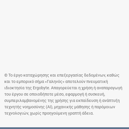
© Το έργο καταχώρησης και επεξεργασίας δεδομένων, καθώς
και το εμπορικό σήμα «Γαληνός» αποτελούν πνευματική
ιδιοκτησία της Ergobyte. Απαγορεύεται η χρήση ή αναπαραγωγή
του έργου σε οποιοδήποτε μέσο, εφαρμογή ή συσκευή,
συμπεριλαμβανομένης της χρήσης για εκπαίδευση ή ανάπτυξη
τεχνητής νοημοσύνης (AI), μηχανικής μάθησης ή παρόμοιων
τεχνολογιών, χωρίς προηγούμενη γραπτή άδεια.