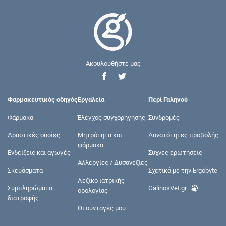
Ακουλουθήστε μας
Φαρμακευτικός οδηγός
Εργαλεία
Περί Γαληνού
Φάρμακα
Έλεγχος συγχορήγησης
Συνδρομές
Δραστικές ουσίες
Μητρότητα και
Δυνατότητες προβολής
φάρμακα
Ενδείξεις και αγωγές
Συχνές ερωτήσεις
Αλλεργίες / Δυσανεξίες
Σκευάσματα
Σχετικά με την Ergobyte
Λεξικό ιατρικής
Συμπληρώματα
GalinosVet.gr
ορολογίας
διατροφής
Οι συνταγές μου