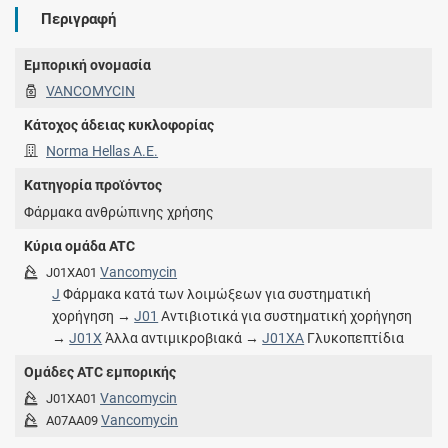
Περιγραφή
Εμπορική ονομασία
VANCOMYCIN
Κάτοχος άδειας κυκλοφορίας
Norma Hellas A.E.
Κατηγορία προϊόντος
Φάρμακα ανθρώπινης χρήσης
Κύρια ομάδα ATC
Vancomycin
J01XA01
J
Φάρμακα κατά των λοιμώξεων για συστηματική
χορήγηση →
J01
Αντιβιοτικά για συστηματική χορήγηση
→
J01X
Άλλα αντιμικροβιακά →
J01XA
Γλυκοπεπτίδια
Ομάδες ATC εμπορικής
Vancomycin
J01XA01
Vancomycin
A07AA09