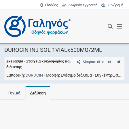
Είσοδος
Δωρεάν εγγραφή
Συνδρομή
®
Οδηγός φαρμάκων
DUROCIN INJ SOL 1VIALx500MG/2ML
Σκεύασμα - Στοιχεία κυκλοφορίας και
Μοιραστείτε
διάθεσης
Εμπορική
DUROCIN
Μορφή
Eνέσιμο διάλυμα
Συγκέντρωση
50
Γενικά
Διάθεση