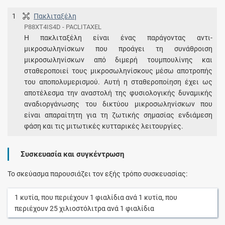
1
Πακλιταξέλη
P88XT4IS4D - PACLITAXEL
Η πακλιταξέλη είναι ένας παράγοντας αντι-
μικροσωληνίσκων που προάγει τη συνάθροιση
μικροσωληνίσκων από διμερή τουμπουλίνης και
σταθεροποιεί τους μικροσωληνίσκους μέσω αποτροπής
του αποπολυμερισμού. Αυτή η σταθεροποίηση έχει ως
αποτέλεσμα την αναστολή της φυσιολογικής δυναμικής
αναδιοργάνωσης του δικτύου μικροσωληνίσκων που
είναι απαραίτητη για τη ζωτικής σημασίας ενδιάμεση
φάση και τις μιτωτικές κυτταρικές λειτουργίες.
Συσκευασία και συγκέντρωση
Το σκεύασμα παρουσιάζει τον εξής τρόπο συσκευασίας:
1
κυτία
, που περιέχουν
1
φιαλίδια
ανά
1
κυτία
, που
περιέχουν
25
χιλιοστόλιτρα
ανά
1
φιαλίδια