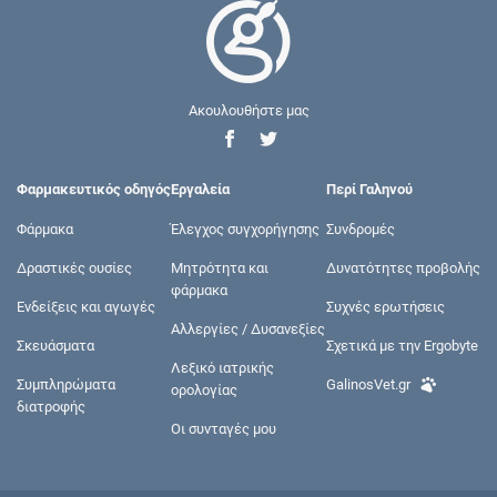
Ακουλουθήστε μας
Φαρμακευτικός οδηγός
Εργαλεία
Περί Γαληνού
Φάρμακα
Έλεγχος συγχορήγησης
Συνδρομές
Δραστικές ουσίες
Μητρότητα και
Δυνατότητες προβολής
φάρμακα
Ενδείξεις και αγωγές
Συχνές ερωτήσεις
Αλλεργίες / Δυσανεξίες
Σκευάσματα
Σχετικά με την Ergobyte
Λεξικό ιατρικής
Συμπληρώματα
GalinosVet.gr
ορολογίας
διατροφής
Οι συνταγές μου