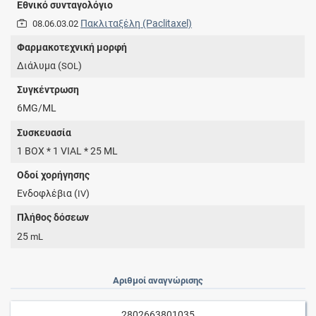
Εθνικό συνταγολόγιο
Πακλιταξέλη (Paclitaxel)
08.06.03.02
Φαρμακοτεχνική μορφή
Διάλυμα (
)
SOL
Συγκέντρωση
6MG/ML
Συσκευασία
1 BOX * 1 VIAL * 25 ML
Οδοί χορήγησης
Ενδοφλέβια (
)
IV
Πλήθος δόσεων
25
mL
Αριθμοί αναγνώρισης
2802663801035