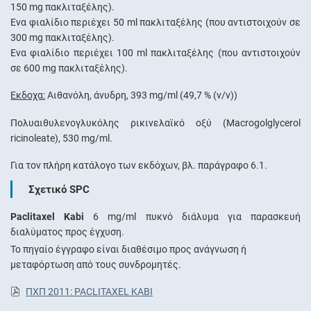
150 mg πακλιταξέλης).
Ένα φιαλίδιο περιέχει 50 ml πακλιταξέλης (που αντιστοιχούν σε
300 mg πακλιταξέλης).
Ένα φιαλίδιο περιέχει 100 ml πακλιταξέλης (που αντιστοιχούν
σε 600 mg πακλιταξέλης).
Έκδοχα:
Αιθανόλη, άνυδρη, 393 mg/ml (49,7 % (v/v))
Πολυαιθυλενογλυκόλης ρικινελαϊκό οξύ (Macrogolglycerol
ricinoleate), 530 mg/ml.
Για τον πλήρη κατάλογο των εκδόχων, βλ. παράγραφο 6.1.
Σχετικό SPC
Paclitaxel Kabi
6 mg/ml πυκνό διάλυμα για παρασκευή
διαλύματος προς έγχυση.
Το πηγαίο έγγραφο είναι διαθέσιμο προς ανάγνωση ή
μεταφόρτωση από τους συνδρομητές.
ΠΧΠ 2011: PACLITAXEL KABI