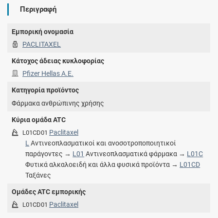
Περιγραφή
Εμπορική ονομασία
PACLITAXEL
Κάτοχος άδειας κυκλοφορίας
Pfizer Hellas A.E.
Κατηγορία προϊόντος
Φάρμακα ανθρώπινης χρήσης
Κύρια ομάδα ATC
Paclitaxel
L01CD01
L
Αντινεοπλασματικοί και ανοσοτροποποιητικοί
παράγοντες →
L01
Αντινεοπλασματικά φάρμακα →
L01C
Φυτικά αλκαλοειδή και άλλα φυσικά προϊόντα →
L01CD
Ταξάνες
Ομάδες ATC εμπορικής
Paclitaxel
L01CD01