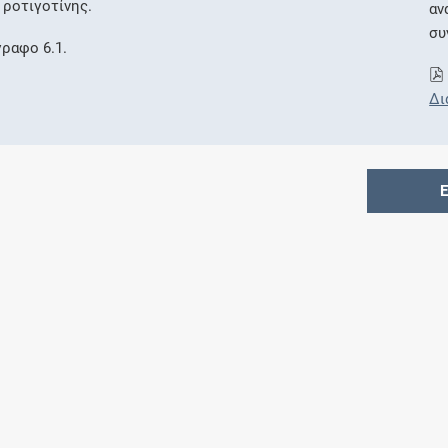
 ροτιγοτίνης.
αν
συ
γραφο 6.1.
Δι