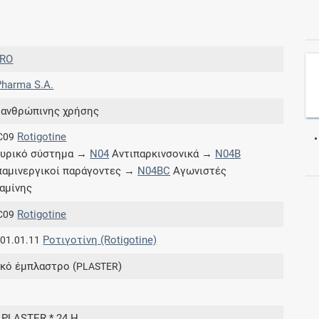
Συνδρομές
RO
Μάθετε περισσότερα για τα οφέλη και τις
harma S.A.
επιπλέον παροχές των συνδρομητικών
προγραμμάτων
 ανθρώπινης χρήσης
Rotigotine
C09
υρικό σύστημα →
N04
Αντιπαρκινσονικά →
N04B
αμινεργικοί παράγοντες →
N04BC
Αγωνιστές
Ενδείξεις και αγωγές
αμίνης
Βρείτε θεραπευτικές ενδείξεις και αγωγές για
Rotigotine
C09
νόσους, συμπτώματα και ιατρικές πράξεις
Ροτιγοτίνη (Rotigotine)
.01.01.11
κό έμπλαστρο (
)
PLASTER
H
Γνωρίζατε ότι...
7 PLASTER * 24 H