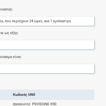
ευασίας:
ία
, που περιέχουν
24
ώρες
ανά
1
έμπλαστρο
αι ως εξής:
εύασμα είναι:
Κωδικός UNII
POVIDONE K90
RDH86HJV5Z