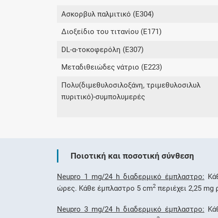
Ασκορβυλ παλμιτικό (E304)
Διοξείδιο του τιτανίου (E171)
DL-α-τοκοφερόλη (E307)
Μεταδιθειώδες νάτριο (E223)
Πολυ(διμεθυλοσιλοξάνη, τριμεθυλοσιλυλ
πυριτικό)-συμπολυμερές
Ποιοτική και ποσοτική σύνθεση
Neupro 1 mg/24 h διαδερμικό έμπλαστρο:
Κάθ
2
ώρες. Κάθε έμπλαστρο 5 cm
περιέχει 2,25 mg 
Neupro 3 mg/24 h διαδερμικό έμπλαστρο:
Κάθ