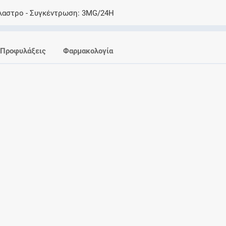
Ελέγξτε την αγωγή σας για αντενδείξεις και
λαστρο
Συγκέντρωση
3MG/24H
αλληλεπιδράσεις μεταξύ των φαρμάκων
Προφυλάξεις
Φαρμακολογία
Οι συνταγές μου
Αποθηκεύστε τις συνταγές σας και
μοιραστείτε τις εύκολα και με ασφάλεια
Μητρότητα και φάρμακα
Ενημερωθείτε για την ασφάλεια χορήγησης
ενός φαρμάκου κατά τη διάρκεια της
εγκυμοσύνης ή του θηλασμού