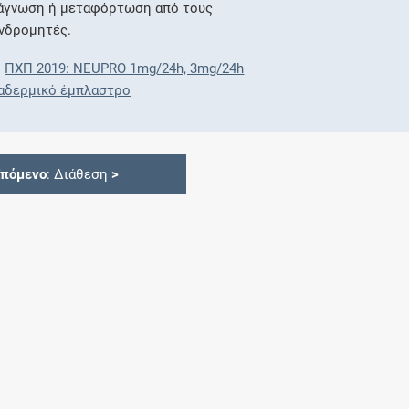
άγνωση ή μεταφόρτωση από τους
νδρομητές.
ΠΧΠ 2019: NEUPRO 1mg/24h, 3mg/24h
αδερμικό έμπλαστρο
Επόμενο
: Διάθεση
>