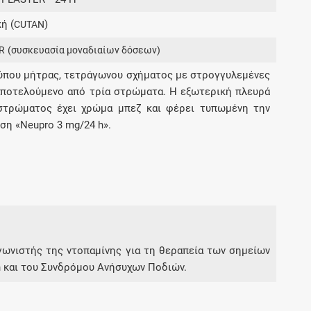
Μοιραζόμαστε μαζί σας γεγονότα της
ή (
)
CUTAN
πορείας του Galinos.gr από το 2011 μέχρι
σήμερα
R
(συσκευασία μοναδιαίων δόσεων)
ύπου μήτρας, τετράγωνου σχήματος με στρογγυλεμένες
αποτελούμενο από τρία στρώματα. Η εξωτερική πλευρά
στρώματος έχει χρώμα μπεζ και φέρει τυπωμένη την
ση «Neupro 3 mg/24 h».
αγωνιστής της ντοπαμίνης για τη θεραπεία των σημείων
n και του Συνδρόμου Ανήσυχων Ποδιών.