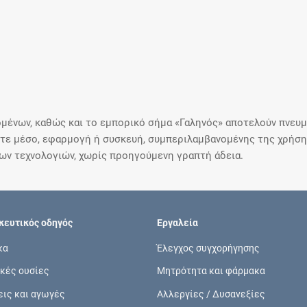
μένων, καθώς και το εμπορικό σήμα «Γαληνός» αποτελούν πνευμα
ε μέσο, εφαρμογή ή συσκευή, συμπεριλαμβανομένης της χρήσης
ιων τεχνολογιών, χωρίς προηγούμενη γραπτή άδεια.
ευτικός οδηγός
Εργαλεία
κα
Έλεγχος συγχορήγησης
κές ουσίες
Μητρότητα και φάρμακα
εις και αγωγές
Αλλεργίες / Δυσανεξίες