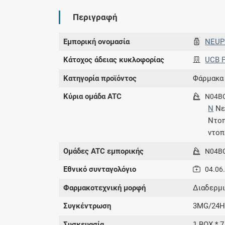
Περιγραφή
Εμπορική ονομασία
NEUP
Κάτοχος άδειας κυκλοφορίας
UCB P
Κατηγορία προϊόντος
Φάρμακα
Κύρια ομάδα ATC
N04B
N
Νε
Ντοπ
ντοπ
Ομάδες ATC εμπορικής
N04B
Εθνικό συνταγολόγιο
04.06
Φαρμακοτεχνική μορφή
Διαδερμι
Συγκέντρωση
3MG/24
Συσκευασία
1 BOX * 