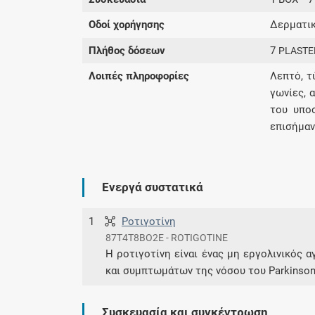
Οδοί χορήγησης
Δερματικ
Πλήθος δόσεων
7
PLASTE
Λοιπές πληροφορίες
Λεπτό, τ
γωνίες, 
του υπο
επισήμαν
Ενεργά συστατικά
1
Ροτιγοτίνη
87T4T8BO2E - ROTIGOTINE
Η ροτιγοτίνη είναι ένας μη εργολινικός 
και συμπτωμάτων της νόσου του Parkinso
Συσκευασία και συγκέντρωση