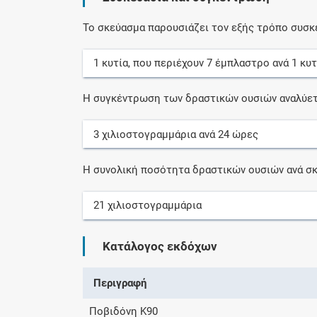
Το σκεύασμα παρουσιάζει τον εξής τρόπο συσκ
1
κυτία
, που περιέχουν
7
έμπλαστρο
ανά
1
κυτ
Η συγκέντρωση των δραστικών ουσιών αναλύετ
3
χιλιοστογραμμάρια
ανά
24
ώρες
Η συνολική ποσότητα δραστικών ουσιών ανά σκ
21
χιλιοστογραμμάρια
Κατάλογος εκδόχων
Περιγραφή
Ποβιδόνη K90