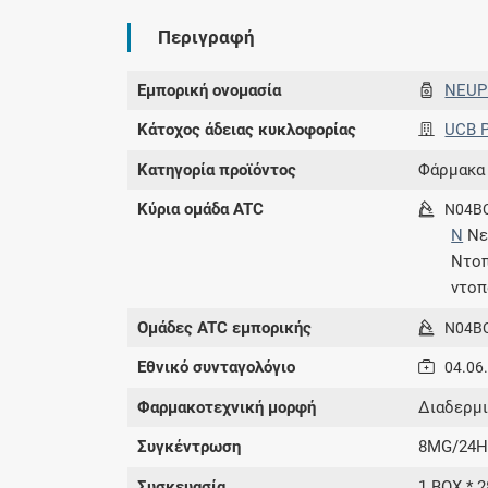
Περιγραφή
Εμπορική ονομασία
NEUP
Κάτοχος άδειας κυκλοφορίας
UCB P
Κατηγορία προϊόντος
Φάρμακα
Κύρια ομάδα ATC
N04B
N
Νε
Ντοπ
ντοπ
Ομάδες ATC εμπορικής
N04B
Εθνικό συνταγολόγιο
04.06
Φαρμακοτεχνική μορφή
Διαδερμι
Συγκέντρωση
8MG/24
Συσκευασία
1 BOX * 