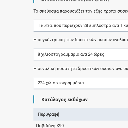
Το σκεύασμα παρουσιάζει τον εξής τρόπο συσκ
1
κυτία
, που περιέχουν
28
έμπλαστρο
ανά
1
κυ
Η συγκέντρωση των δραστικών ουσιών αναλύετ
8
χιλιοστογραμμάρια
ανά
24
ώρες
Η συνολική ποσότητα δραστικών ουσιών ανά σκ
224
χιλιοστογραμμάρια
Κατάλογος εκδόχων
Περιγραφή
Ποβιδόνη K90