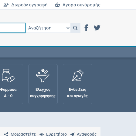
Δωρεάν εγγραφή
Αγορά συνδρομής
Φάρμακα
Έλεγχος
Ενδείξεις
Α - Ω
συγχορήγησης
και αγωγές
Μοιραστείτε
Ευρετήριο
Αναφορές