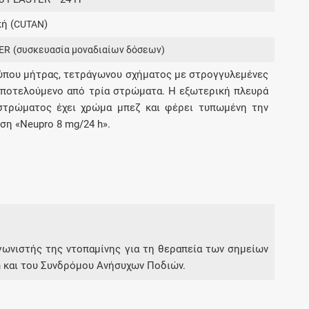
Μοιραζόμαστε μαζί σας γεγονότα της
ή (
)
CUTAN
πορείας του Galinos.gr από το 2011 μέχρι
σήμερα
ER
(συσκευασία μοναδιαίων δόσεων)
ύπου μήτρας, τετράγωνου σχήματος με στρογγυλεμένες
αποτελούμενο από τρία στρώματα. Η εξωτερική πλευρά
στρώματος έχει χρώμα μπεζ και φέρει τυπωμένη την
ση «Neupro 8 mg/24 h».
αγωνιστής της ντοπαμίνης για τη θεραπεία των σημείων
n και του Συνδρόμου Ανήσυχων Ποδιών.