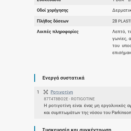
Οδοί χορήγησης
Δερματικ
Πλήθος δόσεων
28
PLAST
Λοιπές πληροφορίες
Λεπτό, τ
γωνίες, 
του υπο
επισήμαν
Ενεργά συστατικά
1
Ροτιγοτίνη
87T4T8BO2E - ROTIGOTINE
Η ροτιγοτίνη είναι ένας μη εργολινικός 
και συμπτωμάτων της νόσου του Parkinso
Συσκευασία και συγκέντρωση