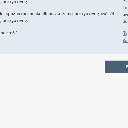
Ne
g ροτιγοτίνης.
Το
ε έμπλαστρο απελευθερώνει 8 mg ροτιγοτίνης ανά 24
αν
g ροτιγοτίνης.
συ
γραφο 6.1.
8m