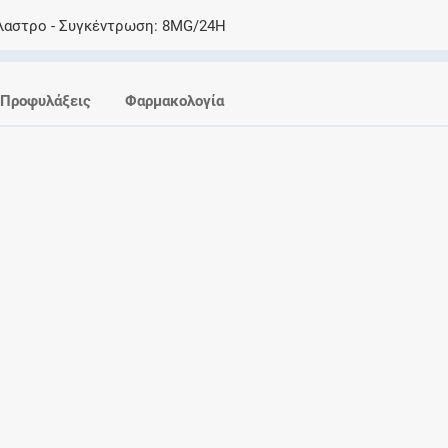
Ελέγξτε την αγωγή σας για αντενδείξεις και
λαστρο
Συγκέντρωση
8MG/24H
αλληλεπιδράσεις μεταξύ των φαρμάκων
Προφυλάξεις
Φαρμακολογία
Οι συνταγές μου
Αποθηκεύστε τις συνταγές σας και
μοιραστείτε τις εύκολα και με ασφάλεια
Μητρότητα και φάρμακα
Ενημερωθείτε για την ασφάλεια χορήγησης
ενός φαρμάκου κατά τη διάρκεια της
εγκυμοσύνης ή του θηλασμού