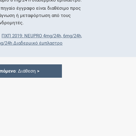
upro 8 mg/24 h διαδερμικό έμπλαστρο.
 πηγαίο έγγραφο είναι διαθέσιμο προς
άγνωση ή μεταφόρτωση από τους
νδρομητές.
ΠΧΠ 2019: NEUPRO 4mg/24h, 6mg/24h,
g/24h Διαδερμικό έμπλαστρο
Επόμενο
: Διάθεση
>