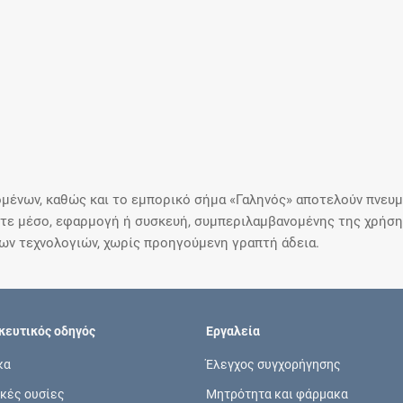
μένων, καθώς και το εμπορικό σήμα «Γαληνός» αποτελούν πνευμα
ε μέσο, εφαρμογή ή συσκευή, συμπεριλαμβανομένης της χρήσης
ιων τεχνολογιών, χωρίς προηγούμενη γραπτή άδεια.
ευτικός οδηγός
Εργαλεία
κα
Έλεγχος συγχορήγησης
κές ουσίες
Μητρότητα και φάρμακα