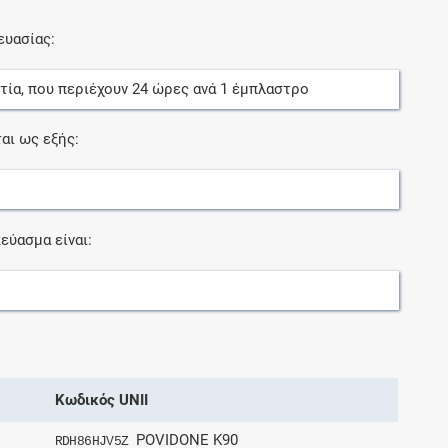
ευασίας:
τία
, που περιέχουν
24
ώρες
ανά
1
έμπλαστρο
αι ως εξής:
εύασμα είναι:
Κωδικός UNII
POVIDONE K90
RDH86HJV5Z