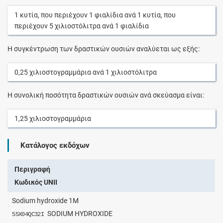
1
κυτία
, που περιέχουν
1
φιαλίδια
ανά
1
κυτία
, που
περιέχουν
5
χιλιοστόλιτρα
ανά
1
φιαλίδια
Η συγκέντρωση των δραστικών ουσιών αναλύεται ως εξής:
0,25
χιλιοστογραμμάρια
ανά
1
χιλιοστόλιτρα
Η συνολική ποσότητα δραστικών ουσιών ανά σκεύασμα είναι:
1,25
χιλιοστογραμμάρια
Κατάλογος εκδόχων
Περιγραφή
Κωδικός UNII
Sodium hydroxide 1M
SODIUM HYDROXIDE
55X04QC32I