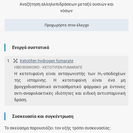
Αναζήτηση αλληλεπιδράσεων μεταξύ ουσιών και
νόσων
Προχωρήστε στον έλεγχο
Ενεργά συστατικά
1
Ketotifen hydrogen fumarate
HBD503WORO - KETOTIFEN FUMARATE
Η κετοτιφαίνη είναι ανταγωνιστής των Η
-υποδοχέων
1
της ισταμίνης. Η κετοτιφαίνη είναι ένα μη
βρογχοδιασταλτικό αντιασθματικό φάρμακο με έντονες
αντι-αναφυλακτικές ιδιότητες και ειδική αντιισταμινική
δράση.
Συσκευασία και συγκέντρωση
Το σκεύασμα παρουσιάζει τον εξής τρόπο συσκευασίας: