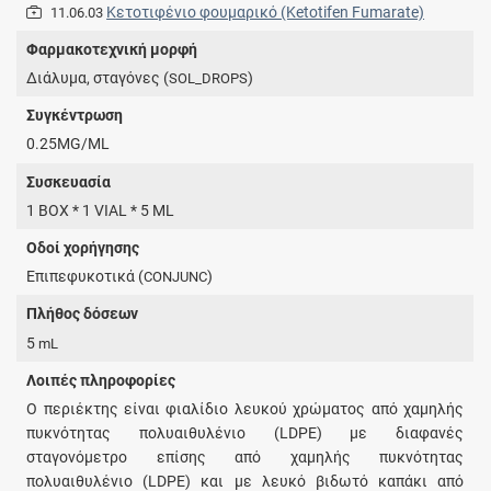
Κετοτιφένιο φουμαρικό (Ketotifen Fumarate)
11.06.03
Φαρμακοτεχνική μορφή
Διάλυμα, σταγόνες (
)
SOL_DROPS
Συγκέντρωση
0.25MG/ML
Συσκευασία
1 BOX * 1 VIAL * 5 ML
Οδοί χορήγησης
Επιπεφυκοτικά (
)
CONJUNC
Πλήθος δόσεων
5
mL
Λοιπές πληροφορίες
Ο περιέκτης είναι φιαλίδιο λευκού χρώματος από χαμηλής
πυκνότητας πολυαιθυλένιο (LDPE) με διαφανές
σταγονόμετρο επίσης από χαμηλής πυκνότητας
πολυαιθυλένιο (LDPE) και με λευκό βιδωτό καπάκι από