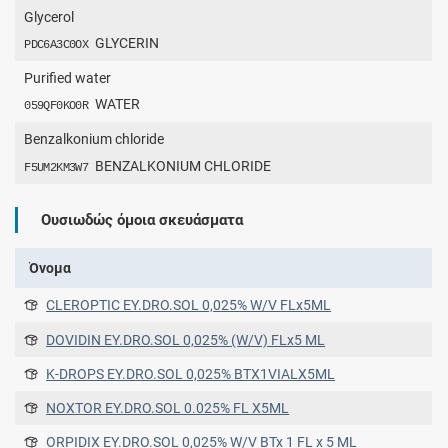
Glycerol
GLYCERIN
PDC6A3C0OX
Purified water
WATER
059QF0KO0R
Benzalkonium chloride
BENZALKONIUM CHLORIDE
F5UM2KM3W7
Ουσιωδώς όμοια σκευάσματα
Όνομα
CLEROPTIC EY.DRO.SOL 0,025% W/V FLx5ML
DOVIDIN EY.DRO.SOL 0,025% (W/V) FLx5 ML
K-DROPS EY.DRO.SOL 0,025% BTX1VIALX5ML
NOXTOR EY.DRO.SOL 0.025% FL X5ML
ORPIDIX EY.DRO.SOL 0,025% W/V BTx 1 FL x 5 ML