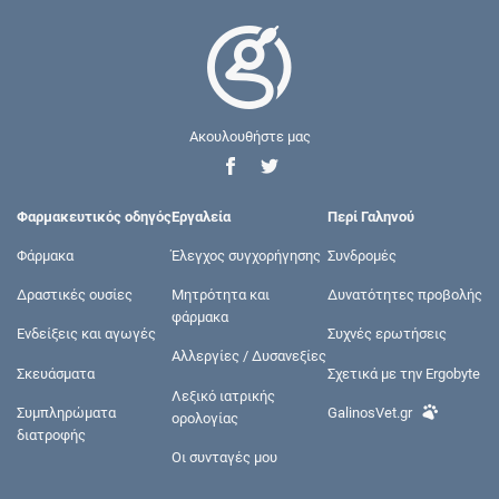
Ακουλουθήστε μας
Φαρμακευτικός οδηγός
Εργαλεία
Περί Γαληνού
Φάρμακα
Έλεγχος συγχορήγησης
Συνδρομές
Δραστικές ουσίες
Μητρότητα και
Δυνατότητες προβολής
φάρμακα
Ενδείξεις και αγωγές
Συχνές ερωτήσεις
Αλλεργίες / Δυσανεξίες
Σκευάσματα
Σχετικά με την Ergobyte
Λεξικό ιατρικής
Συμπληρώματα
GalinosVet.gr
ορολογίας
διατροφής
Οι συνταγές μου