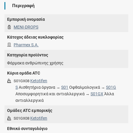
Περιγραφή
Εμπορική ονομασία
MENI-DROPS
Κάτοχος άδειας κυκλοφορίας
Pharmex S.A.
Κατηγορία προϊόντος
Φάρμακα ανθρώπινης χρήσης
Κύρια ομάδα ATC
Ketotifen
S01GX08
S
Αισθητήρια όργανα →
S01
Οφθαλμολογικά →
S01G
Αποσυμφορητικά και αντιαλλεργικά →
S01GX
Άλλα
αντιαλλεργικά
Ομάδες ATC εμπορικής
Ketotifen
S01GX08
Εθνικό συνταγολόγιο