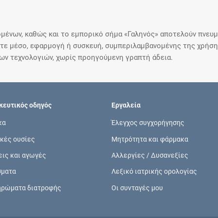
μένων, καθώς και το εμπορικό σήμα «Γαληνός» αποτελούν πνευμα
ε μέσο, εφαρμογή ή συσκευή, συμπεριλαμβανομένης της χρήσης
ιων τεχνολογιών, χωρίς προηγούμενη γραπτή άδεια.
ευτικός οδηγός
Εργαλεία
κα
Έλεγχος συγχορήγησης
κές ουσίες
Μητρότητα και φάρμακα
εις και αγωγές
Αλλεργίες / Δυσανεξίες
σματα
Λεξικό ιατρικής ορολογίας
ηρώματα διατροφής
Οι συνταγές μου