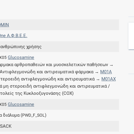
Συνδρομές
OMIN
Μάθετε περισσότερα για τα οφέλη και τις
ne Α.Φ.Β.Ε.Ε.
επιπλέον παροχές των συνδρομητικών
προγραμμάτων
 ανθρώπινης χρήσης
Glucosamine
X05
ρμακα αρθροπαθειών και μυοσκελετικών παθήσεων →
Αντιφλεγμονώδη και αντιρευματικά φάρμακα →
M01A
Ενδείξεις και αγωγές
τεροειδή αντιφλεγμονώδη και αντιρευματικά →
M01AX
ά μη στεροειδή αντιφλεγμονώδη και αντιρευματικά /
Βρείτε θεραπευτικές ενδείξεις και αγωγές για
τολείς της Κυκλοοξυγονάσης (COX)
νόσους, συμπτώματα και ιατρικές πράξεις
Glucosamine
X05
α διάλυμα (
)
PWD_F_SOL
PSACK
Γνωρίζατε ότι...