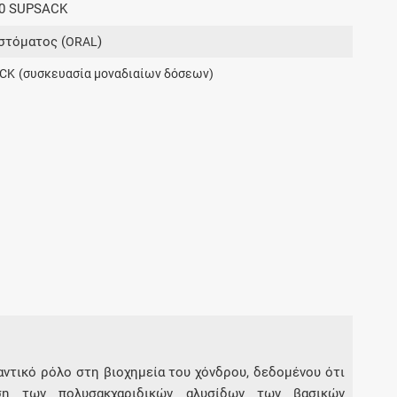
20 SUPSACK
Μοιραζόμαστε μαζί σας γεγονότα της
πορείας του Galinos.gr από το 2011 μέχρι
στόματος (
)
ORAL
σήμερα
CK
(συσκευασία μοναδιαίων δόσεων)
αντικό ρόλο στη βιοχημεία του χόνδρου, δεδομένου ότι
εση των πολυσακχαριδικών αλυσίδων των βασικών