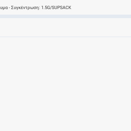
Ελέγξτε την αγωγή σας για αντενδείξεις και
λυμα
Συγκέντρωση
1.5G/SUPSACK
αλληλεπιδράσεις μεταξύ των φαρμάκων
Οι συνταγές μου
Αποθηκεύστε τις συνταγές σας και
μοιραστείτε τις εύκολα και με ασφάλεια
Μητρότητα και φάρμακα
Ενημερωθείτε για την ασφάλεια χορήγησης
ενός φαρμάκου κατά τη διάρκεια της
εγκυμοσύνης ή του θηλασμού