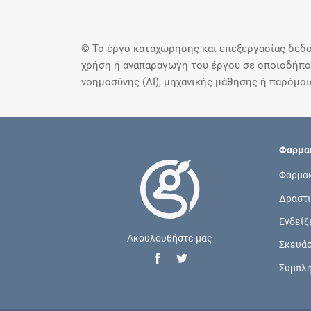
© Το έργο καταχώρησης και επεξεργασίας δεδο
χρήση ή αναπαραγωγή του έργου σε οποιοδήποτ
νοημοσύνης (AI), μηχανικής μάθησης ή παρόμο
Φαρμακ
Φάρμα
Δραστι
Ενδείξ
Ακουλουθήστε μας
Σκευά
Συμπλ