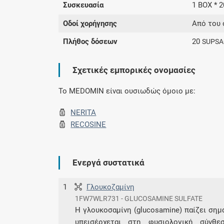
Συσκευασία
1 BOX * 
Οδοί χορήγησης
Από του 
Πλήθος δόσεων
20
SUPSA
Σχετικές εμπορικές ονομασίες
To MEDOMIN είναι ουσιωδώς όμοιο με:
NERITA
RECOSINE
Ενεργά συστατικά
1
Γλουκοζαμίνη
1FW7WLR731 - GLUCOSAMINE SULFATE
Η γλουκοσαμίνη (glucosamine) παίζει σημ
υπεισέρχεται στη φυσιολογική σύνθ