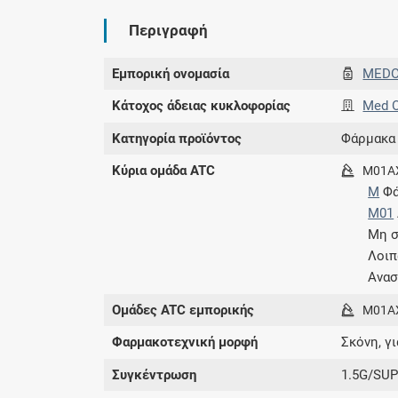
Περιγραφή
Εμπορική ονομασία
MED
Κάτοχος άδειας κυκλοφορίας
Med O
Κατηγορία προϊόντος
Φάρμακα
Κύρια ομάδα ATC
M01A
M
Φά
M01
Μη σ
Λοιπ
Ανασ
Ομάδες ATC εμπορικής
M01A
Φαρμακοτεχνική μορφή
Σκόνη, γι
Συγκέντρωση
1.5G/SU