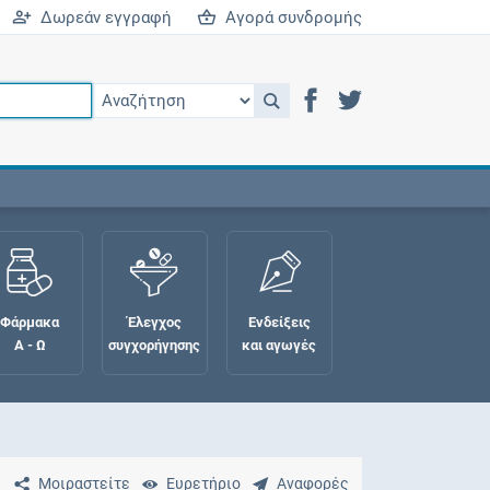
Δωρεάν εγγραφή
Αγορά συνδρομής
Φάρμακα
Έλεγχος
Ενδείξεις
Α - Ω
συγχορήγησης
και αγωγές
Μοιραστείτε
Ευρετήριο
Αναφορές