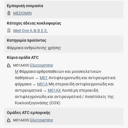
Εμπορική ονομασία
MEDOMIN
Κάτοχος άδειας κυκλοφορίας
Med One Α.Φ.Β.Ε.Ε.
Κατηγορία προϊόντος
Φάρμακα ανθρώπινης χρήσης
Κύρια ομάδα ATC
Glucosamine
M01AX05
M
Φάρμακα αρθροπαθειών και μυοσκελετικών
παθήσεων →
M01
Αντιφλεγμονώδη και αντιρευματικά
φάρμακα →
M01A
Μη στεροειδή αντιφλεγμονώδη και
αντιρευματικά →
M01AX
Λοιπά μη στεροειδή
αντιφλεγμονώδη και αντιρευματικά / Αναστολείς της
Κυκλοοξυγονάσης (COX)
Ομάδες ATC εμπορικής
Glucosamine
M01AX05