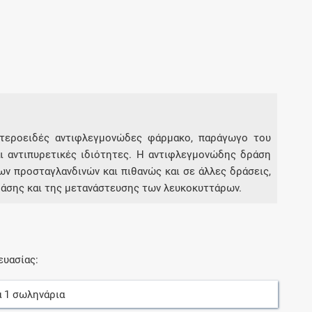
Μοιραζόμαστε μαζί σας γεγονότα της
πορείας του Galinos.gr από το 2011 μέχρι
σήμερα
 στεροειδές αντιφλεγμονώδες φάρμακο, παράγωγο του
αι αντιπυρετικές ιδιότητες. Η αντιφλεγμονώδης δράση
ν προσταγλανδινών και πιθανώς και σε άλλες δράσεις,
άσης και της μετανάστευσης των λευκοκυττάρων.
ευασίας:
ά
1
σωληνάρια