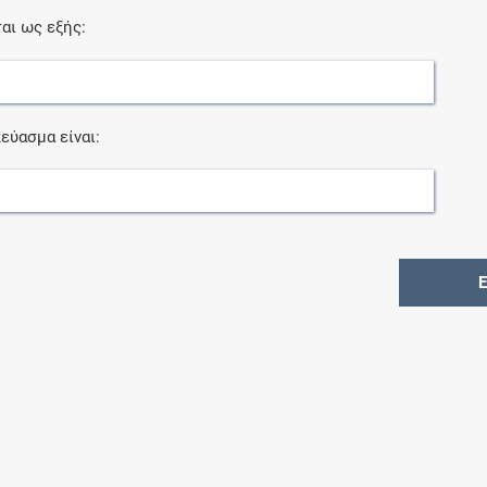
αι ως εξής:
εύασμα είναι: