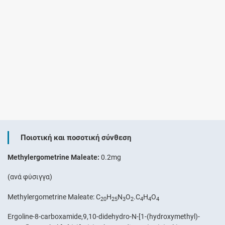
Ποιοτική και ποσοτική σύνθεση
Methylergometrine Maleate:
0.2mg
(ανά φύσιγγα)
Methylergometrine Maleate: C
H
N
Ο
.C
H
O
20
25
3
2
4
4
4
Ergoline-8-carboxamide,9,10-didehydro-N-[1-(hydroxymethyl)-