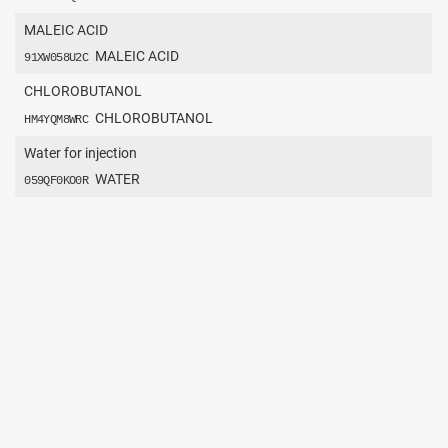
MALEIC ACID
MALEIC ACID
91XW058U2C
CHLOROBUTANOL
CHLOROBUTANOL
HM4YQM8WRC
Water for injection
WATER
059QF0KO0R