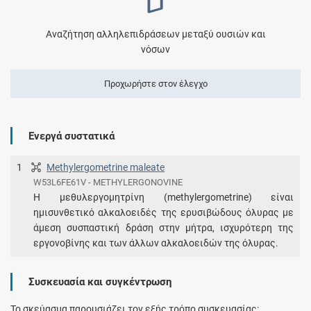
Αναζήτηση αλληλεπιδράσεων μεταξύ ουσιών και
νόσων
Προχωρήστε στον έλεγχο
Ενεργά συστατικά
1
Methylergometrine maleate
W53L6FE61V - METHYLERGONOVINE
Η μεθυλεργομητρίνη (methylergometrine) είναι
ημισυνθετικό αλκαλοειδές της ερυσιβώδους όλυρας με
άμεση συσπαστική δράση στην μήτρα, ισχυρότερη της
εργονοβίνης και των άλλων αλκαλοειδών της όλυρας.
Συσκευασία και συγκέντρωση
Το σκεύασμα παρουσιάζει τον εξής τρόπο συσκευασίας: