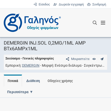
Είσοδος
Δωρεάν εγγραφή
Συνδρομή
®
Οδηγός φαρμάκων
DEMERGIN INJ.SOL 0,2MG/1ML AMP
BTx6AMPx1ML
Σκεύασμα - Γενικές πληροφορίες
Μοιραστείτε
Εμπορική
DEMERGIN
Μορφή
Eνέσιμο διάλυμα
Συγκέντρωση
0
Γενικά
Διάθεση
Οδηγίες χρήσης
Περισσότερα