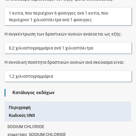
1
κυτία
, που περιέχουν
6
φύσιγγες
ανά
1
κυτία
, που
περιέχουν
1
χιλιοστόλιτρα
ανά
1
φύσιγγες
Η συγκέντρωση των δραστικών ουσιών αναλύεται ως εξής:
0,2
χιλιοστογραμμάρια
ανά
1
χιλιοστόλιτρα
Η συνολική ποσότητα δραστικών ουσιών ανά σκεύασμα είναι:
1,2
χιλιοστογραμμάρια
Κατάλογος εκδόχων
Περιγραφή
Κωδικός UNII
SODIUM CHLORIDE
SODIUM CHLORIDE
451W47IQ8X