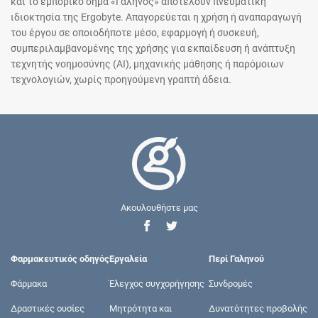
και το εμπορικό σήμα «Γαληνός» αποτελούν πνευματική
ιδιοκτησία της Ergobyte. Απαγορεύεται η χρήση ή αναπαραγωγή
του έργου σε οποιοδήποτε μέσο, εφαρμογή ή συσκευή,
συμπεριλαμβανομένης της χρήσης για εκπαίδευση ή ανάπτυξη
τεχνητής νοημοσύνης (AI), μηχανικής μάθησης ή παρόμοιων
τεχνολογιών, χωρίς προηγούμενη γραπτή άδεια.
Ακουλουθήστε μας
Φαρμακευτικός οδηγός
Εργαλεία
Περί Γαληνού
Φάρμακα
Έλεγχος συγχορήγησης
Συνδρομές
Δραστικές ουσίες
Μητρότητα και
Δυνατότητες προβολής