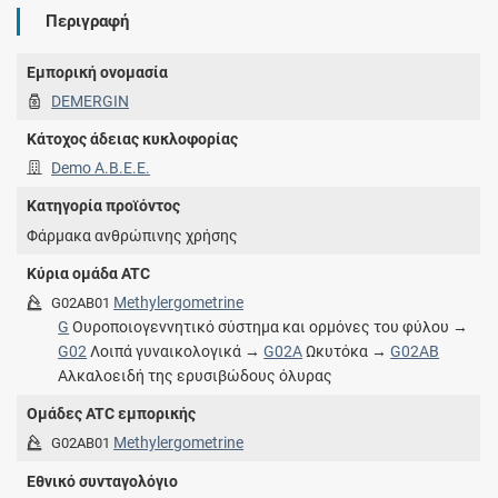
Περιγραφή
Εμπορική ονομασία
DEMERGIN
Κάτοχος άδειας κυκλοφορίας
Demo Α.Β.Ε.Ε.
Κατηγορία προϊόντος
Φάρμακα ανθρώπινης χρήσης
Κύρια ομάδα ATC
Methylergometrine
G02AB01
G
Ουροποιογεννητικό σύστημα και ορμόνες του φύλου →
G02
Λοιπά γυναικολογικά →
G02A
Ωκυτόκα →
G02AB
Αλκαλοειδή της ερυσιβώδους όλυρας
Ομάδες ATC εμπορικής
Methylergometrine
G02AB01
Εθνικό συνταγολόγιο