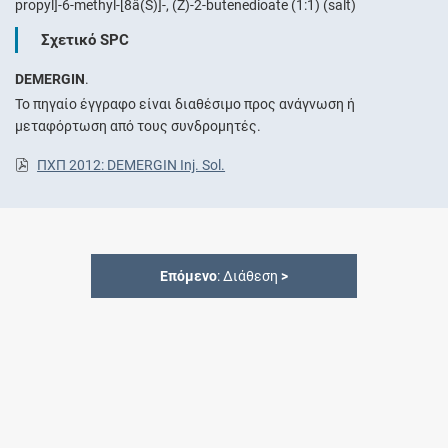
propyl]-6-methyl-[8â(S)]-, (Z)-2-butenedioate (1:1) (salt)
Σχετικό SPC
DEMERGIN
.
Το πηγαίο έγγραφο είναι διαθέσιμο προς ανάγνωση ή
μεταφόρτωση από τους συνδρομητές.
ΠΧΠ 2012: DEMERGIN Inj. Sol.
Επόμενο
: Διάθεση
>