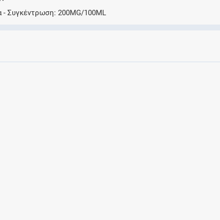
Αποθηκεύστε τις συνταγές σας και
α
Συγκέντρωση
200MG/100ML
μοιραστείτε τις εύκολα και με ασφάλεια
Μητρότητα και φάρμακα
Ενημερωθείτε για την ασφάλεια χορήγησης
ενός φαρμάκου κατά τη διάρκεια της
εγκυμοσύνης ή του θηλασμού
Συνδρομές
Μάθετε περισσότερα για τα οφέλη και τις
επιπλέον παροχές των συνδρομητικών
προγραμμάτων