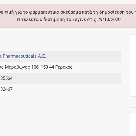
σε τιμή για το φαρμακευτικό σκεύασμα κατά τη δημοσίευση του
Η τελευταία διατίμησή του έγινε στις 29/10/2020
Ενδείξεις και αγωγές
Βρείτε θεραπευτικές ενδείξεις και αγωγές για
νόσους, συμπτώματα και ιατρικές πράξεις
a Pharmaceuticals Α.Ε.
 Μαραθώνος 106, 153 44 Γέρακας
Γνωρίζατε ότι...
135564
Μοιραζόμαστε μαζί σας γεγονότα της
132467
πορείας του Galinos.gr από το 2011 μέχρι
σήμερα
Δωρεάν εγγραφή