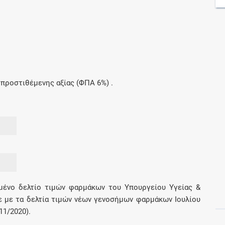
Αποκτήσετε πρόσβαση σε όλες τις
πληροφορίες και τα εργαλεία του Galinos.gr
για έναν μήνα
προστιθέμενης αξίας (ΦΠΑ 6%) .
μένο δελτίο τιμών φαρμάκων του Υπουργείου Υγείας &
 με τα δελτία τιμών νέων γενοσήμων φαρμάκων Ιουλίου
11/2020).