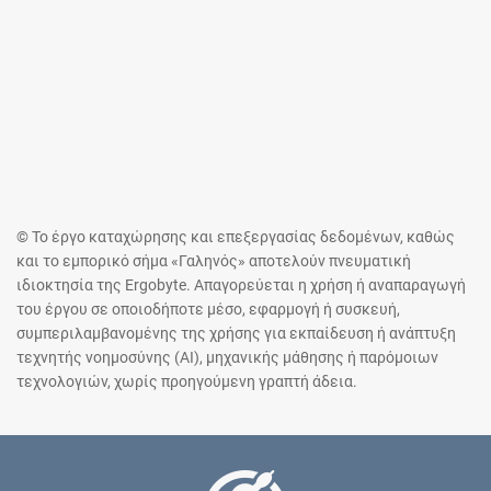
© Το έργο καταχώρησης και επεξεργασίας δεδομένων, καθώς
και το εμπορικό σήμα «Γαληνός» αποτελούν πνευματική
ιδιοκτησία της Ergobyte. Απαγορεύεται η χρήση ή αναπαραγωγή
του έργου σε οποιοδήποτε μέσο, εφαρμογή ή συσκευή,
συμπεριλαμβανομένης της χρήσης για εκπαίδευση ή ανάπτυξη
τεχνητής νοημοσύνης (AI), μηχανικής μάθησης ή παρόμοιων
τεχνολογιών, χωρίς προηγούμενη γραπτή άδεια.