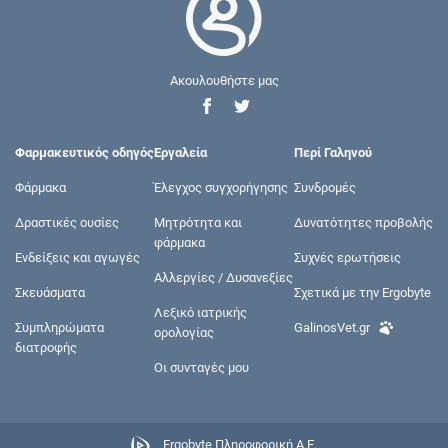
Ακουλουθήστε μας
Φαρμακευτικός οδηγός
Εργαλεία
Περί Γαληνού
Φάρμακα
Έλεγχος συγχορήγησης
Συνδρομές
Δραστικές ουσίες
Μητρότητα και
Δυνατότητες προβολής
φάρμακα
Ενδείξεις και αγωγές
Συχνές ερωτήσεις
Αλλεργίες / Δυσανεξίες
Σκευάσματα
Σχετικά με την Ergobyte
Λεξικό ιατρικής
Συμπληρώματα
GalinosVet.gr
ορολογίας
διατροφής
Οι συνταγές μου
Ergobyte Πληροφορική Α.Ε.