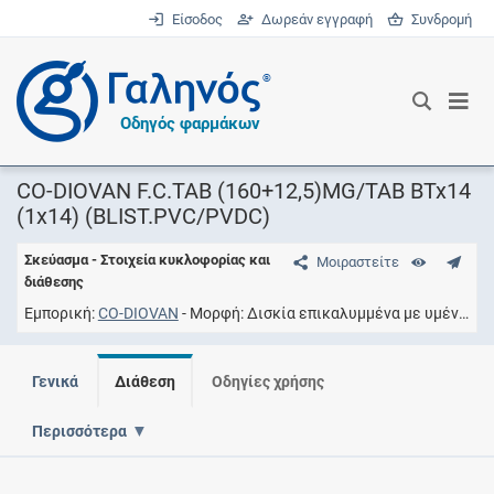
Είσοδος
Δωρεάν εγγραφή
Συνδρομή
®
Οδηγός φαρμάκων
CO-DIOVAN F.C.TAB (160+12,5)MG/TAB BTx14
(1x14) (BLIST.PVC/PVDC)
Σκεύασμα - Στοιχεία κυκλοφορίας και
Μοιραστείτε
διάθεσης
Εμπορική
CO-DIOVAN
Μορφή
Δισκία επικαλυμμένα με υμένιο
Σ
Γενικά
Διάθεση
Οδηγίες χρήσης
Περισσότερα