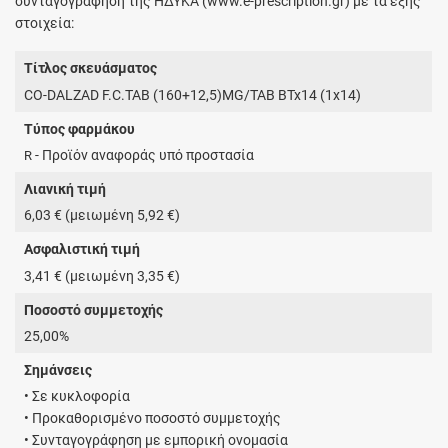
συνταγογράφηση της ΗΔΥΚΑ (www.e-prescription.gr) με τα εξής
στοιχεία:
Τίτλος σκευάσματος
CO-DALZAD F.C.TAB (160+12,5)MG/TAB BTx14 (1x14)
Τύπος φαρμάκου
- Προϊόν αναφοράς υπό προστασία
R
Λιανική τιμή
6,03 € (μειωμένη 5,92 €)
Ασφαλιστική τιμή
3,41 € (μειωμένη 3,35 €)
Ποσοστό συμμετοχής
25,00%
Σημάνσεις
• Σε κυκλοφορία
• Προκαθορισμένο ποσοστό συμμετοχής
• Συνταγογράφηση με εμπορική ονομασία