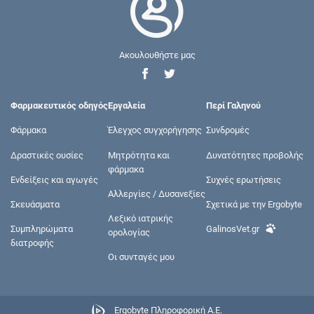
Ακουλουθήστε μας
Φαρμακευτικός οδηγός
Εργαλεία
Περί Γαληνού
Φάρμακα
Έλεγχος συγχορήγησης
Συνδρομές
Δραστικές ουσίες
Μητρότητα και
Δυνατότητες προβολής
φάρμακα
Ενδείξεις και αγωγές
Συχνές ερωτήσεις
Αλλεργίες / Δυσανεξίες
Σκευάσματα
Σχετικά με την Ergobyte
Λεξικό ιατρικής
Συμπληρώματα
GalinosVet.gr
ορολογίας
διατροφής
Οι συνταγές μου
Ergobyte Πληροφορική Α.Ε.