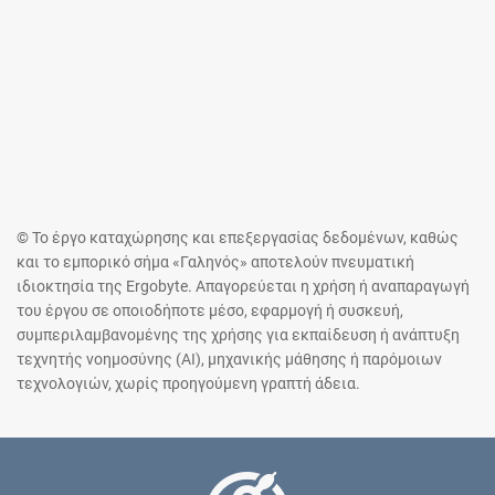
© Το έργο καταχώρησης και επεξεργασίας δεδομένων, καθώς
και το εμπορικό σήμα «Γαληνός» αποτελούν πνευματική
ιδιοκτησία της Ergobyte. Απαγορεύεται η χρήση ή αναπαραγωγή
του έργου σε οποιοδήποτε μέσο, εφαρμογή ή συσκευή,
συμπεριλαμβανομένης της χρήσης για εκπαίδευση ή ανάπτυξη
τεχνητής νοημοσύνης (AI), μηχανικής μάθησης ή παρόμοιων
τεχνολογιών, χωρίς προηγούμενη γραπτή άδεια.