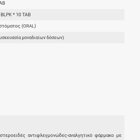
AB
Μοιραζόμαστε μαζί σας γεγονότα της
πορείας του Galinos.gr από το 2011 μέχρι
 BLPK * 10 TAB
σήμερα
στόματος (
)
ORAL
υσκευασία μοναδιαίων δόσεων)
η στεροειδές αντιφλεγμονώδες-αναλγητικό φάρμακο με