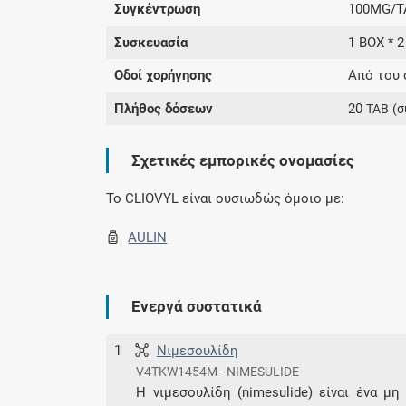
Συγκέντρωση
100MG/T
Συσκευασία
1 BOX * 2
Οδοί χορήγησης
Από του 
Πλήθος δόσεων
20
TAB
(σ
Σχετικές εμπορικές ονομασίες
To CLIOVYL είναι ουσιωδώς όμοιο με:
AULIN
Ενεργά συστατικά
1
Νιμεσουλίδη
V4TKW1454M - NIMESULIDE
Η νιμεσουλίδη (nimesulide) είναι ένα μ