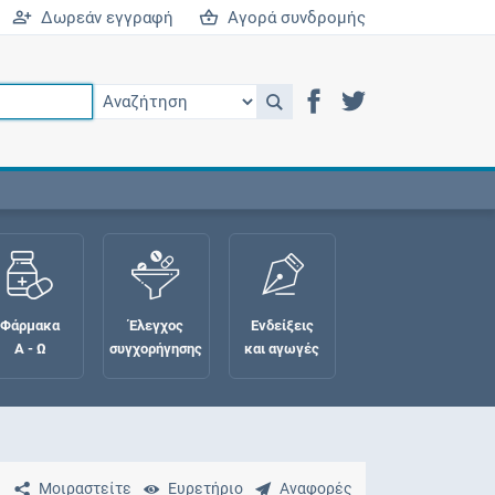
Δωρεάν εγγραφή
Αγορά συνδρομής
Φάρμακα
Έλεγχος
Ενδείξεις
Α - Ω
συγχορήγησης
και αγωγές
Μοιραστείτε
Ευρετήριο
Αναφορές