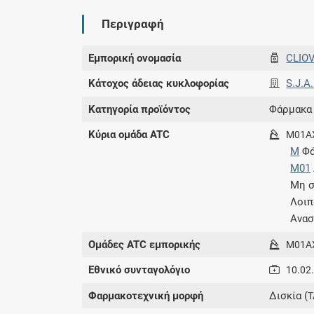
Περιγραφή
Εμπορική ονομασία
CLIO
Κάτοχος άδειας κυκλοφορίας
S.J.A
Κατηγορία προϊόντος
Φάρμακα
Κύρια ομάδα ATC
M01A
M
Φά
M01
Μη σ
Λοιπ
Ανασ
Ομάδες ATC εμπορικής
M01A
Εθνικό συνταγολόγιο
10.02
Φαρμακοτεχνική μορφή
Δισκία (
T