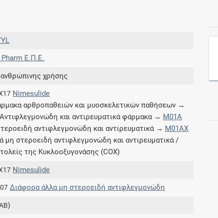
Συνδρομές
VYL
Μάθετε περισσότερα για τα οφέλη και τις
. Pharm Ε.Π.Ε.
επιπλέον παροχές των συνδρομητικών
προγραμμάτων
 ανθρώπινης χρήσης
Nimesulide
X17
ρμακα αρθροπαθειών και μυοσκελετικών παθήσεων →
Αντιφλεγμονώδη και αντιρευματικά φάρμακα →
M01A
Ενδείξεις και αγωγές
τεροειδή αντιφλεγμονώδη και αντιρευματικά →
M01AX
ά μη στεροειδή αντιφλεγμονώδη και αντιρευματικά /
Βρείτε θεραπευτικές ενδείξεις και αγωγές για
τολείς της Κυκλοοξυγονάσης (COX)
νόσους, συμπτώματα και ιατρικές πράξεις
Nimesulide
X17
Διάφορα άλλα μη στεροειδή αντιφλεγμονώδη
.07
)
AB
Γνωρίζατε ότι...