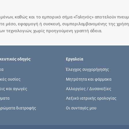
μένων, καθώς και το εμπορικό σήμα «Γαληνός» αποτελούν πνευμα
ε μέσο, εφαρμογή ή συσκευή, συμπεριλαμβανομένης της χρήσης
ιων τεχνολογιών, χωρίς προηγούμενη γραπτή άδεια.
ευτικός οδηγός
Εργαλεία
κα
Έλεγχος συγχορήγησης
κές ουσίες
Μητρότητα και φάρμακα
εις και αγωγές
Αλλεργίες / Δυσανεξίες
σματα
Λεξικό ιατρικής ορολογίας
ηρώματα διατροφής
Οι συνταγές μου