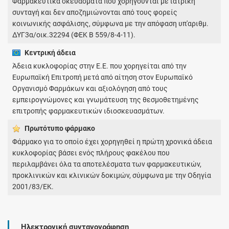
Φαρμακευτικά σκευάσματα που χορηγούνται με ιατρική
συνταγή και δεν αποζημιώνονται από τους φορείς
κοινωνικής ασφάλισης, σύμφωνα με την απόφαση υπ'αριθμ.
ΔΥΓ3α/οικ.32294 (ΦΕΚ Β 559/8-4-11).
Κεντρική άδεια
Άδεια κυκλοφορίας στην Ε.Ε. που χορηγείται από την
Ευρωπαϊκή Επιτροπή μετά από αίτηση στον Ευρωπαϊκό
Οργανισμό Φαρμάκων και αξιολόγηση από τους
εμπειρογνώμονες και γνωμάτευση της θεσμοθετημένης
επιτροπής φαρμακευτικών ιδιοσκευασμάτων.
Πρωτότυπο φάρμακo
Φάρμακο για το οποίο έχει χορηγηθεί η πρώτη χρονικά άδεια
κυκλοφορίας βάσει ενός πλήρους φακέλου που
περιλαμβάνει όλα τα αποτελέσματα των φαρμακευτικών,
προκλινικών και κλινικών δοκιμών, σύμφωνα με την Οδηγία
2001/83/ΕΚ.
Ηλεκτρονική συνταγογράφηση