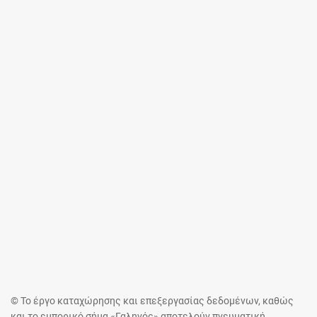
© Το έργο καταχώρησης και επεξεργασίας δεδομένων, καθώς
και το εμπορικό σήμα «Γαληνός» αποτελούν πνευματική