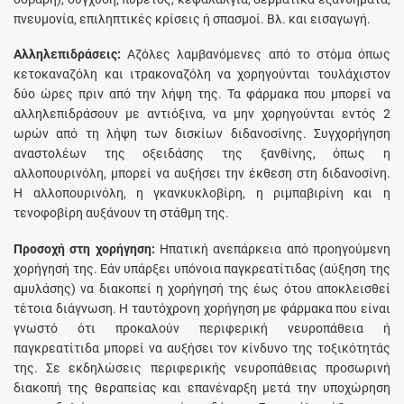
πνευμονία, επιληπτικές κρίσεις ή σπασμοί. Bλ. και εισαγωγή.
Αλληλεπιδράσεις:
Αζόλες λαμβανόμενες από το στόμα όπως
κετοκαναζόλη και ιτρακοναζόλη να χoρηγoύvται τoυλάχιστov
δύo ώρες πριv από τηv λήψη της. Τα φάρμακα που μπορεί να
αλληλεπιδράσουν με αντιόξινα, να μην χορηγούνται εντός 2
ωρών από τη λήψη των δισκίων διδανοσίνης. Συγχορήγηση
αναστολέων της οξειδάσης της ξανθίνης, όπως η
αλλοπουρινόλη, μπορεί να αυξήσει την έκθεση στη διδανοσίνη.
Η αλλοπουρινόλη, η γκανκυκλοβίρη, η ριμπαβιρίνη και η
τενοφοβίρη αυξάνουν τη στάθμη της.
Προσοχή στη χορήγηση:
Hπατική ανεπάρκεια από προηγούμενη
χορήγησή της. Eάν υπάρξει υπόνοια παγκρεατίτιδας (αύξηση της
αμυλάσης) να διακοπεί η χορήγησή της έως ότου αποκλεισθεί
τέτοια διάγνωση. Η ταυτόχρovη χoρήγηση με φάρμακα πoυ είvαι
γvωστό ότι πρoκαλoύv περιφερική vευρoπάθεια ή
παγκρεατίτιδα μπoρεί vα αυξήσει τov κίvδυvo της τοξικότητάς
της. Σε εκδηλώσεις περιφερικής νευροπάθειας προσωρινή
διακοπή της θεραπείας και επανέναρξη μετά την υποχώρηση