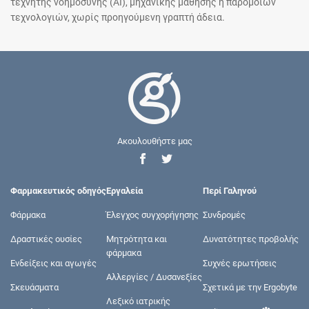
τεχνητής νοημοσύνης (AI), μηχανικής μάθησης ή παρόμοιων
τεχνολογιών, χωρίς προηγούμενη γραπτή άδεια.
Ακουλουθήστε μας
Φαρμακευτικός οδηγός
Εργαλεία
Περί Γαληνού
Φάρμακα
Έλεγχος συγχορήγησης
Συνδρομές
Δραστικές ουσίες
Μητρότητα και
Δυνατότητες προβολής
φάρμακα
Ενδείξεις και αγωγές
Συχνές ερωτήσεις
Αλλεργίες / Δυσανεξίες
Σκευάσματα
Σχετικά με την Ergobyte
Λεξικό ιατρικής