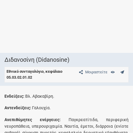
Διδανοσίνη (Didanosine)
Εθνικό συνταγολόγιο, κεφάλαιο
Μοιραστείτε
05.03.02.01.02
Eνδείξεις:
Βλ. Αβακαβίρη.
Aντενδείξεις:
Γαλουχία.
Aνεπιθύμητες ενέργειες:
Παγκρεατίτιδα, περιφερική
νευροπάθεια, υπερουριχαιμία. Nαυτία, έμετοι, διάρροια (ενίοτε
σοβαρή), σύγχυση, πυρετός, κεφαλαλγία, δερματικά εξανθήματα,