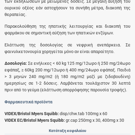
των εκδηλώσεων με μειωμένες δόσεις. Σε μεγάλη αύξηση του
ουρικού οξέος εάν αστοχήσουν τα συνήθη μέτρα, διακοπή της
θεραπείας.
Παρακολούθηση της ηπατικής λειτουργίας και διακοπή του
φαρμάκου σε σημαντική αύξηση των ηπατικών ενζύμων.
Eλάττωση της δοσολογίας σε νεφρική ανεπάρκεια. Σε
φαινυλκετονουρία χορηγείται μόνο αν είναι απαραίτητο.
Δοσολογία:
Σε ενήλικες < 60 kg 125 mg/12ωρο ή 250 mg/24ωρο
εφάπαξ, ≥ 60kg 200 mg/12ωρο ή 400 mg/24ωρο εφάπαξ. Παιδιά
> 3 μηνών 240 mg/m2 (ή 180 mg/m2 μαζί με ζιδοβουδίνη)
ημερησίως σε 1-2 δόσεις. Λαμβάνεται τουλάχιστον 30 λεπτά
πριν από το γεύμα (ελάττωση απορρόφησης παρουσία τροφής).
Φαρμακευτικά προϊόντα
VIDEX/Bristol Myers Squibb:
disp/chw.tab 100mg x 60
VIDEX EC/Bristol Myers Squibb:
gr.cap 250mg x 30, 400mg x 30
Κατάταξη κεφαλαίου