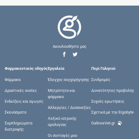
Ακουλουθήστε μας
Φαρμακευτικός οδηγός
Εργαλεία
Περί Γαληνού
Φάρμακα
Έλεγχος συγχορήγησης
Συνδρομές
Δραστικές ουσίες
Μητρότητα και
Δυνατότητες προβολής
φάρμακα
Ενδείξεις και αγωγές
Συχνές ερωτήσεις
Αλλεργίες / Δυσανεξίες
Σκευάσματα
Σχετικά με την Ergobyte
Λεξικό ιατρικής
Συμπληρώματα
GalinosVet.gr
ορολογίας
διατροφής
Οι συνταγές μου