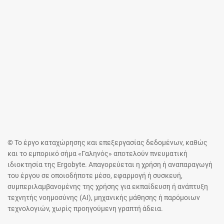
© Το έργο καταχώρησης και επεξεργασίας δεδομένων, καθώς
και το εμπορικό σήμα «Γαληνός» αποτελούν πνευματική
ιδιοκτησία της Ergobyte. Απαγορεύεται η χρήση ή αναπαραγωγή
του έργου σε οποιοδήποτε μέσο, εφαρμογή ή συσκευή,
συμπεριλαμβανομένης της χρήσης για εκπαίδευση ή ανάπτυξη
τεχνητής νοημοσύνης (AI), μηχανικής μάθησης ή παρόμοιων
τεχνολογιών, χωρίς προηγούμενη γραπτή άδεια.