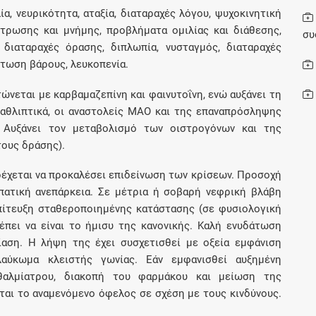
ία, νευρικότητα, αταξία, διαταραχές λόγου, ψυχοκινητική
ντρωσης και μνήμης, προβλήματα ομιλίας και διάθεσης,
συ
Συνδρομές
 διαταραχές όρασης, διπλωπία, νυσταγμός, διαταραχές
ττωση βάρους, λευκοπενία.
Μάθετε περισσότερα για τα οφέλη και τις
επιπλέον παροχές των συνδρομητικών
ώνεται με καρβαμαζεπίνη και φαινυτοΐνη, ενώ αυξάνει τη
προγραμμάτων
ταθλιπτικά, οι αναστολείς ΜΑΟ και της επαναπρόσληψης
. Αυξάνει τον μεταβολισμό των οιστρογόνων και της
ους δράσης).
έχεται να προκαλέσει επιδείνωση των κρίσεων. Προσοχή
Ενδείξεις και αγωγές
πατική ανεπάρκεια. Σε μέτρια ή σοβαρή νεφρική βλάβη
Βρείτε θεραπευτικές ενδείξεις και αγωγές για
επίτευξη σταθεροποιημένης κατάστασης (σε φυσιολογική
νόσους, συμπτώματα και ιατρικές πράξεις
έπει να είναι το ήμισυ της κανονικής. Kαλή ενυδάτωση
ίαση. Η λήψη της έχει συσχετισθεί με οξεία εμφάνιση
λαύκωμα κλειστής γωνίας. Εάν εμφανισθεί αυξημένη
φθαλμίατρου, διακοπή του φαρμάκου και μείωση της
ται το αναμενόμενο όφελος σε σχέση με τους κινδύνους.
Γνωρίζατε ότι...