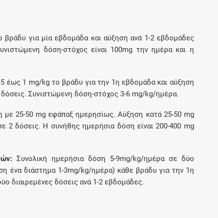
Μοιραζόμαστε μαζί σας γεγονότα της
πορείας του Galinos.gr από το 2011 μέχρι
σήμερα
 βράδυ για μία εβδομάδα και αύξηση ανά 1-2 εβδομάδες
υνιστώμενη δόση-στόχος είναι 100mg την ημέρα και η
.5 έως 1 mg/kg το βράδυ για την 1η εβδομάδα και αύξηση
2 δόσεις. Συνιστώμενη δόση-στόχος 3-6 mg/kg/ημέρα.
 με 25-50 mg εφάπαξ ημερησίως. Aύξηση κατά 25-50 mg
ε 2 δόσεις. H συνήθης ημερήσια δόση είναι 200-400 mg
ών:
Συνολική ημερήσια δόση 5-9mg/kg/ημέρα σε δύο
άση ένα διάστημα 1-3mg/kg/ημέρα) κάθε βράδυ για την 1η
ύο διαιρεμένες δόσεις ανά 1-2 εβδομάδες.