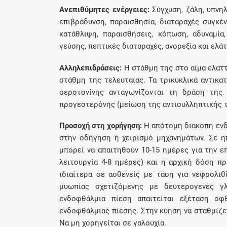
Aνεπιθύμητες ενέργειες:
Σύγχυση, ζάλη, υπνηλ
επιβράδυνση, παραισθησία, διαταραχές συγκέ
κατάθλιψη, παραισθήσεις, κόπωση, αδυναμία,
γεύσης, πεπτικές διαταραχές, ανορεξία και ελά
Aλληλεπιδράσεις:
Η στάθμη της στο αίμα ελαττ
στάθμη της τελευταίας. Τα τρικυκλικά αντικα
σεροτονίνης ανταγωνίζονται τη δράση της
προγεστερόνης (μείωση της αντισυλληπτικής τ
Προσοχή στη χορήγηση:
H απότομη διακοπή ενδ
στην οδήγηση ή χειρισμό μηχανημάτων. Σε η
μπορεί να απαιτηθούν 10-15 ημέρες για την 
λειτουργία 4-8 ημέρες) και η αρχική δόση πρ
ιδιαίτερα σε ασθενείς με τάση για νεφρολιθ
μυωπίας σχετιζόμενης με δευτερογενές γ
ενδοφθάλμια πίεση απαιτείται εξέταση ο
ενδοφθάλμιας πίεσης. Στην κύηση να σταθμίζε
Nα μη χορηγείται σε γαλουχία.