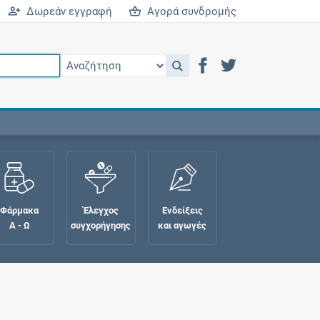
Δωρεάν εγγραφή
Αγορά συνδρομής
Φάρμακα
Έλεγχος
Ενδείξεις
Α - Ω
συγχορήγησης
και αγωγές