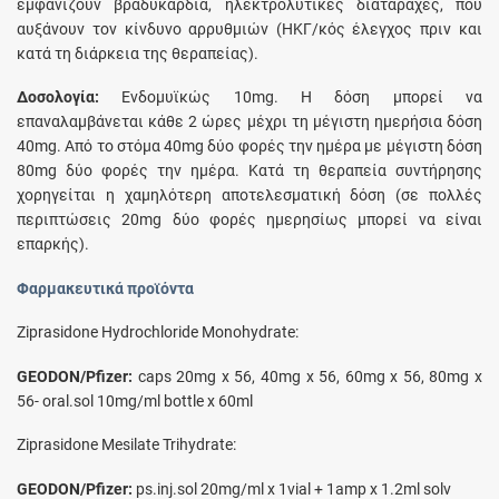
εμφανίζουν βραδυκαρδία, ηλεκτρολυτικές διαταραχές, που
αυξάνουν τον κίνδυνο αρρυθμιών (ΗΚΓ/κός έλεγχος πριν και
κατά τη διάρκεια της θεραπείας).
Δοσολογία:
Ενδομυϊκώς 10mg. Η δόση μπορεί να
επαναλαμβάνεται κάθε 2 ώρες μέχρι τη μέγιστη ημερήσια δόση
40mg. Από το στόμα 40mg δύο φορές την ημέρα με μέγιστη δόση
80mg δύο φορές την ημέρα. Κατά τη θεραπεία συντήρησης
χορηγείται η χαμηλότερη αποτελεσματική δόση (σε πολλές
περιπτώσεις 20mg δύο φορές ημερησίως μπορεί να είναι
επαρκής).
Φαρμακευτικά προϊόντα
Ziprasidone Hydrochloride Monohydrate:
GEODON/Pfizer:
caps 20mg x 56, 40mg x 56, 60mg x 56, 80mg x
56- oral.sol 10mg/ml bottle x 60ml
Ziprasidone Mesilate Trihydrate:
GEODON/Pfizer:
ps.inj.sol 20mg/ml x 1vial + 1amp x 1.2ml solv