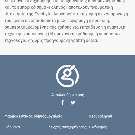
© Το έργο καταχώρησης και επεξεργασίας δεδομένων, καθώς
και το εμπορικό σήμα «Γαληνός» αποτελούν πνευματική
ιδιοκτησία της Ergobyte. Απαγορεύεται η χρήση ή αναπαραγωγή
του έργου σε οποιοδήποτε μέσο, εφαρμογή ή συσκευή,
συμπεριλαμβανομένης της χρήσης για εκπαίδευση ή ανάπτυξη
τεχνητής νοημοσύνης (AI), μηχανικής μάθησης ή παρόμοιων
τεχνολογιών, χωρίς προηγούμενη γραπτή άδεια.
Ακουλουθήστε μας
Φαρμακευτικός οδηγός
Εργαλεία
Περί Γαληνού
Φάρμακα
Έλεγχος συγχορήγησης
Συνδρομές