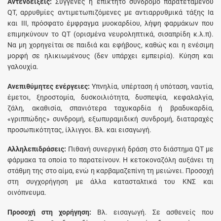
Αντενδείξεις:
Συγγενές ή επίκτητο σύνδρομο παρατεταμένου
QT, αρρυθμίες αντιμετωπιζόμενες με αντιαρρυθμικά τάξης Ια
και ΙΙΙ, πρόσφατο έμφραγμα μυοκαρδίου, λήψη φαρμάκων που
επιμηκύνουν το QT (ορισμένα νευροληπτικά, σισαπρίδη κ.λ.π).
Να μη χορηγείται σε παιδιά και εφήβους, καθώς και η ενέσιμη
μορφή σε ηλικιωμένους (δεν υπάρχει εμπειρία). Κύηση και
γαλουχία.
Ανεπιθύμητες ενέργειες:
Υπνηλία, υπέρταση ή υπόταση, ναυτία,
έμετοι, ξηροστομία, δυσκοιλιότητα, δυσπεψία, κεφαλαλγία,
ζάλη, ακαθισία, σπανιότερα ταχυκαρδία ή βραδυκαρδία,
«γριππώδης» συνδρομή, εξωπυραμιδική συνδρομή, διαταραχές
προσωπικότητας, ίλλιγγοι. Βλ. και εισαγωγή.
Αλληλεπιδράσεις:
Πιθανή συνεργική δράση στο διάστημα QT με
φάρμακα τα οποία το παρατείνουν. Η κετοκοναζόλη αυξάνει τη
στάθμη της στο αίμα, ενώ η καρβαμαζεπίνη τη μειώνει. Προσοχή
στη συγχορήγηση με άλλα κατασταλτικά του ΚΝΣ και
οινόπνευμα.
Προσοχή στη χορήγηση:
Βλ. εισαγωγή. Σε ασθενείς που