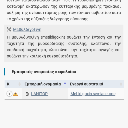
ιόντων νατρίου-καλίου (Να+ - Κ+). Η τροποποιημένη ιοντική
κατανομή εκατέρωθεν της κυτταρικής μεμβράνης προκαλεί
αύξηση της ενδοκυττάριας ροής των ιόντων ασβεστίου κατά
το χρόνο της σύζευξης διέγερσης-σύσπασης.
Μεθυλδιγοξίνη
Η μεθυλδιγοξίνη (metildigoxin) αυξάνει την ένταση και την
ταχύτητα της μυοκαρδιακής συστολής, ελαττώνει την
καρδιακή συχνότητα, ελαττώνει την ταχύτητα αγωγής και
αυξάνει την κοιλιακή ευερεθιστότητα.
Εμπορικές ονομασίες κεφαλαίου
Κ
Εμπορική ονομασία
Ενεργά συστατικά
LANITOP
Metildigoxin semiacetone