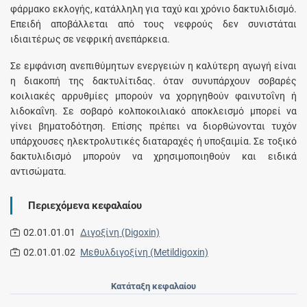
φάρμακο εκλογής, κατάλληλη για ταχύ και χρόνιο δακτυλιδισμό.
Επειδή αποβάλλεται από τους νεφρούς δεν συνιστάται
ιδιαιτέρως σε νεφρική ανεπάρκεια.
Σε εμφάνιση ανεπιθύμητων ενεργειών η καλύτερη αγωγή είναι
η διακοπή της δακτυλίτιδας. όταν συνυπάρχουν σοβαρές
κοιλιακές αρρυθμίες μπορούν να χορηγηθούν φαινυτοΐνη ή
λιδοκαΐνη. Σε σοβαρό κολποκοιλιακό αποκλεισμό μπορεί να
γίνει βηματοδότηση. Επίσης πρέπει να διορθώνονται τυχόν
υπάρχουσες ηλεκτρολυτικές διαταραχές ή υποξαιμία. Σε τοξικό
δακτυλιδισμό μπορούν να χρησιμοποιηθούν και ειδικά
αντισώματα.
Περιεχόμενα κεφαλαίου
02.01.01.01
Διγοξίνη (Digoxin)
02.01.01.02
Μεθυλδιγοξίνη (Metildigoxin)
Κατάταξη κεφαλαίου