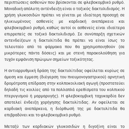
περιπτώσεις ασθενών που βρίσκονται σε φλεβοκομβικό ρυθμό.
Μοναδική απόλυτη αντένδειξη είναι ο τοξικός δακτυλιδισμός. Η
χρήση γλυκοσιδών πρέπει να γίνεται με ιδιαίτερη προσοχή σε
ηλικιωμένους ασθενείς με καρδιακή ανεπάρκεια και
φλεβοκομβικό ρυθμό, καθώς αυτοί οι ασθενείς είναι ιδιαίτερα
επιρρεπείς σε τοξικό δακτυλιδισμό. Σε συνύπαρξη σχετικών
αντενδείξεων η δακτυλίτιδα θα πρέπει να είναι ίσως το
τελευταίο από τα φάρμακα που θα χρησιμοποιηθούν (σε
μικρότερες πάντα δόσεις) και με στενή παρακολούθηση για
τυχόν εμφάνιση πρώιμων σημείων τοξικότητας.
Η αντιαρρυθμική δράση της δακτυλίτιδας οφείλεται κυρίως σε
άμεση και έμμεση (διέγερση του πνευμονογαστρικού) αρνητική
δρομότροπη επίδραση στην κολποκοιλιακή αγωγή (προστατεύει
δηλαδή τις κοιλίες από τα πολλαπλά ερεθίσματα του κολπικού
πτερυγισμού ή μαρμαρυγής). Η φλεβοκομβική ταχυκαρδία δεν
αποτελεί ένδειξη χορήγησης δακτυλίτιδας. Αν οφείλεται σε
καρδιακή ανεπάρκεια, η διόρθωσή της με δακτυλίτιδα θα
επιβραδύνει και το φλεβοκομβικό ρυθμό.
Μεταξύ των καρδιακών γλυκοσιδών η διγοξίνη είναι το