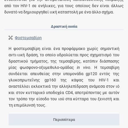
από τον HIV-1 σε ενήλικες, για τους οποίους δεν είναι άλλως
δυνατό να δημιουργηθεί ιική καταστολή με ένα άλλο σχήμα.
Δραστική ουσία
Φοστεμσαβίρη
Η φοστεμσαβίρη είναι ένα προφάρμακο χωρίς σημαντική
αντι-ιική δράση, το οποίο υδρολύεται προς σχηματισμό του
δραστικού τμήματος, της τεμσαβίρης, κατόπιν διάσπασης
μίας φωσφονο-οξυμεθυλο-ομάδας
in vivo
. Η τεμσαβίρη
συνδέεται απευθείας στην υπομονάδα gp120 εντός της
γλυκοπρωτεΐνης gp160 της κάψας του HIV-1 και
αναστέλλει εκλεκτικά την αλληλεπίδραση ανάμεσα στον ιό
και στον κυτταρικό υποδοχέα CD4, αποτρέποντας με αυτόν
τον τρόπο την είσοδο του ιού στα κύτταρα του ξενιστή και
τη επιμόλυνσή τους.
Περισσότερα