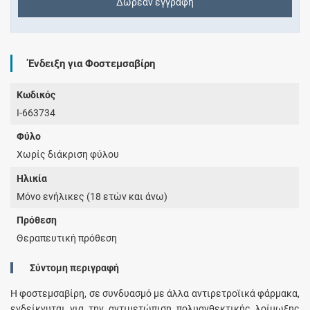
Δωρεάν εγγραφή
Ένδειξη για Φοστεμσαβίρη
Κωδικός
I-663734
Φύλο
Χωρίς διάκριση φύλου
Ηλικία
Μόνο ενήλικες (18 ετών και άνω)
Πρόθεση
Θεραπευτική πρόθεση
Σύντομη περιγραφή
Η φοστεμσαβίρη, σε συνδυασμό με άλλα αντιρετροϊικά φάρμακα,
ενδείκνυται για την αντιμετώπιση πολυανθεκτικής λοίμωξης