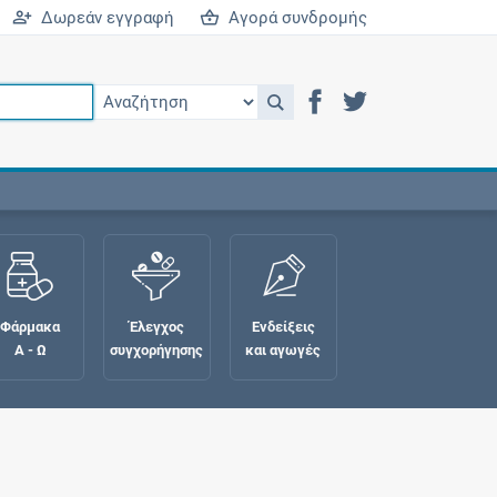
Δωρεάν εγγραφή
Αγορά συνδρομής
Φάρμακα
Έλεγχος
Ενδείξεις
Α - Ω
συγχορήγησης
και αγωγές