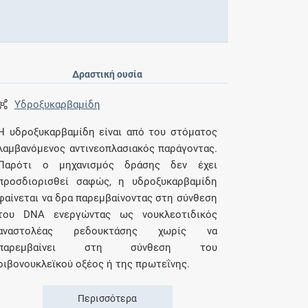
Δραστική ουσία
Υδροξυκαρβαμίδη
Η υδροξυκαρβαμίδη είναι από του στόματος
λαμβανόμενος αντινεοπλασιακός παράγοντας.
Παρότι ο μηχανισμός δράσης δεν έχει
προσδιορισθεί σαφώς, η υδροξυκαρβαμίδη
φαίνεται να δρα παρεμβαίνοντας στη σύνθεση
του DNA ενεργώντας ως νουκλεοτιδικός
αναστολέας ρεδουκτάσης χωρίς να
παρεμβαίνει στη σύνθεση του
ριβονουκλεϊκού οξέος ή της πρωτεΐνης.
Περισσότερα