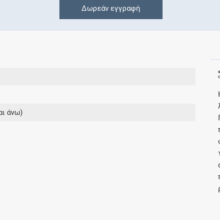
Δωρεάν εγγραφή
Συνδρομές
Μάθετε περισσότερα για τα οφέλη και τις
επιπλέον παροχές των συνδρομητικών
προγραμμάτων
αι άνω)
Ενδείξεις και αγωγές
Βρείτε θεραπευτικές ενδείξεις και αγωγές για
νόσους, συμπτώματα και ιατρικές πράξεις
Γνωρίζατε ότι...