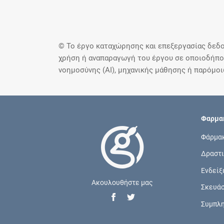
© Το έργο καταχώρησης και επεξεργασίας δεδο
χρήση ή αναπαραγωγή του έργου σε οποιοδήποτ
νοημοσύνης (AI), μηχανικής μάθησης ή παρόμο
Φαρμακ
Φάρμα
Δραστι
Ενδείξ
Ακουλουθήστε μας
Σκευά
Συμπλ