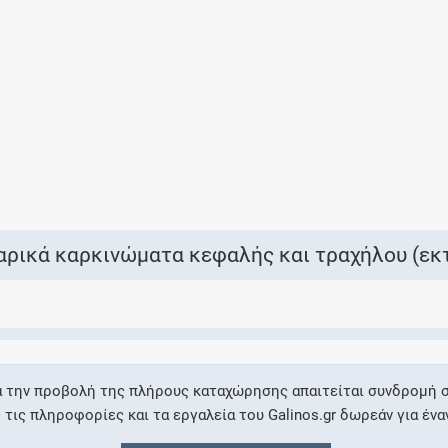
Ελέγξτε την αγωγή σας για αντενδείξεις και
αλληλεπιδράσεις μεταξύ των φαρμάκων
Οι συνταγές μου
Αποθηκεύστε τις συνταγές σας και
μοιραστείτε τις εύκολα και με ασφάλεια
ρικά καρκινώματα κεφαλής και τραχήλου (εκτ
Μητρότητα και φάρμακα
Ενημερωθείτε για την ασφάλεια χορήγησης
α την προβολή της πλήρους καταχώρησης απαιτείται συνδρομή σ
ενός φαρμάκου κατά τη διάρκεια της
ις πληροφορίες και τα εργαλεία του Galinos.gr δωρεάν για ένα
εγκυμοσύνης ή του θηλασμού