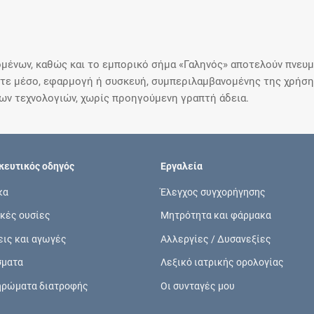
μένων, καθώς και το εμπορικό σήμα «Γαληνός» αποτελούν πνευμα
ε μέσο, εφαρμογή ή συσκευή, συμπεριλαμβανομένης της χρήσης
ιων τεχνολογιών, χωρίς προηγούμενη γραπτή άδεια.
ευτικός οδηγός
Εργαλεία
κα
Έλεγχος συγχορήγησης
κές ουσίες
Μητρότητα και φάρμακα
εις και αγωγές
Αλλεργίες / Δυσανεξίες
σματα
Λεξικό ιατρικής ορολογίας
ηρώματα διατροφής
Οι συνταγές μου