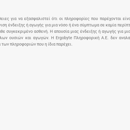
Μοιραζόμαστε μαζί σας γεγονότα της
πορείας του Galinos.gr από το 2011 μέχρι
σήμερα
άθειες για να εξασφαλιστεί ότι οι πληροφορίες που παρέχονται είν
άνιση ένδειξης ή αγωγής για μια νόσο ή ένα σύμπτωμα σε καμία περίπ
άθε συγκεκριμένο ασθενή. Η απουσία μιας ένδειξης ή αγωγής για μι
λων ουσιών και αγωγών. Η Ergobyte Πληροφορική Α.Ε. δεν αναλα
 των πληροφοριών που η ίδια παρέχει.