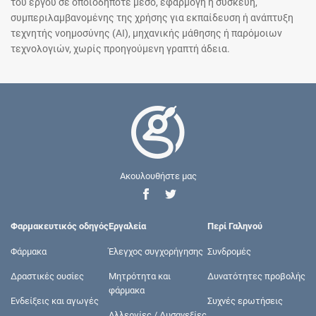
του έργου σε οποιοδήποτε μέσο, εφαρμογή ή συσκευή,
συμπεριλαμβανομένης της χρήσης για εκπαίδευση ή ανάπτυξη
τεχνητής νοημοσύνης (AI), μηχανικής μάθησης ή παρόμοιων
τεχνολογιών, χωρίς προηγούμενη γραπτή άδεια.
Ακουλουθήστε μας
Φαρμακευτικός οδηγός
Εργαλεία
Περί Γαληνού
Φάρμακα
Έλεγχος συγχορήγησης
Συνδρομές
Δραστικές ουσίες
Μητρότητα και
Δυνατότητες προβολής
φάρμακα
Ενδείξεις και αγωγές
Συχνές ερωτήσεις
Αλλεργίες / Δυσανεξίες