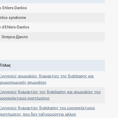
 Ehlers-Danlos
Συνδρομές
anlos syndrome
 d'Ehlers-Danlos
Μάθετε περισσότερα για τα οφέλη και τις
επιπλέον παροχές των συνδρομητικών
 Элерса-Данло
προγραμμάτων
Τίτλος
Ενδείξεις και αγωγές
Συγγενείς ανωμαλίες, διαμαρτίες της διάπλασης και
Βρείτε θεραπευτικές ενδείξεις και αγωγές για
χρωμοσωμικές ανωμαλίες
νόσους, συμπτώματα και ιατρικές πράξεις
Συγγενείς διαμαρτίες της διάπλασης και ανωμαλίες του
μυοσκελετικού συστήματος
Συγγενείς διαμαρτίες διάπλασης του μυοσκελετικού
Γνωρίζατε ότι...
συστήματος, που δεν ταξινομούνται αλλού