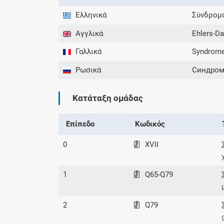
Ελληνικά
Σύνδρομο
Αγγλικά
Ehlers-D
Γαλλικά
Syndrome
Ρωσικά
Синдром
Κατάταξη ομάδας
Επίπεδο
Κωδικός
0
XVII
1
Q65-Q79
2
Q79