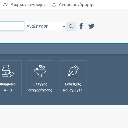
Δωρεάν εγγραφή
Αγορά συνδρομής
Φάρμακα
Έλεγχος
Ενδείξεις
Α - Ω
συγχορήγησης
και αγωγές