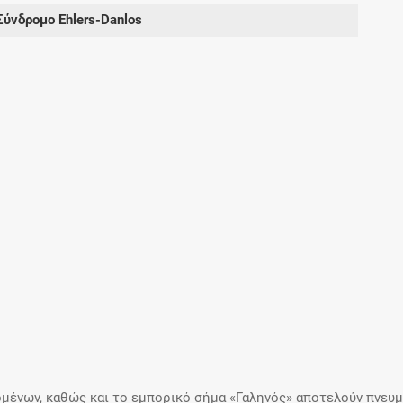
Μοιραζόμαστε μαζί σας γεγονότα της
Σύνδρομο Ehlers-Danlos
πορείας του Galinos.gr από το 2011 μέχρι
σήμερα
μένων, καθώς και το εμπορικό σήμα «Γαληνός» αποτελούν πνευμα