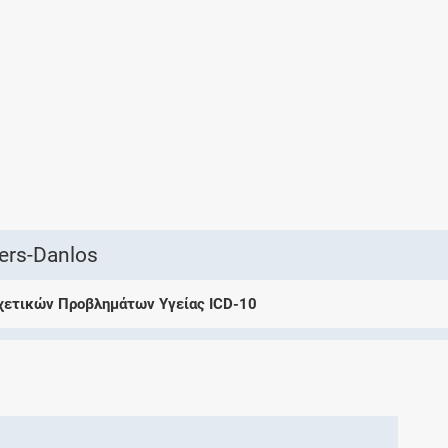
Ελέγξτε την αγωγή σας για αντενδείξεις και
αλληλεπιδράσεις μεταξύ των φαρμάκων
Οι συνταγές μου
Αποθηκεύστε τις συνταγές σας και
μοιραστείτε τις εύκολα και με ασφάλεια
ers-Danlos
Σχετικών Προβλημάτων Υγείας ICD-10
Μητρότητα και φάρμακα
Ενημερωθείτε για την ασφάλεια χορήγησης
ενός φαρμάκου κατά τη διάρκεια της
εγκυμοσύνης ή του θηλασμού