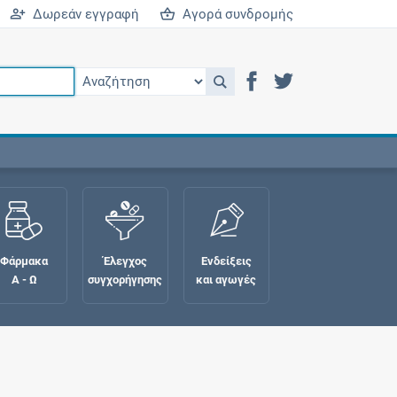
Δωρεάν εγγραφή
Αγορά συνδρομής
Φάρμακα
Έλεγχος
Ενδείξεις
Α - Ω
συγχορήγησης
και αγωγές