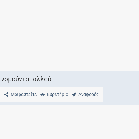
Μητρότητα
και φάρμακα
ινομούνται αλλού
Μοιραστείτε
Ευρετήριο
Αναφορές