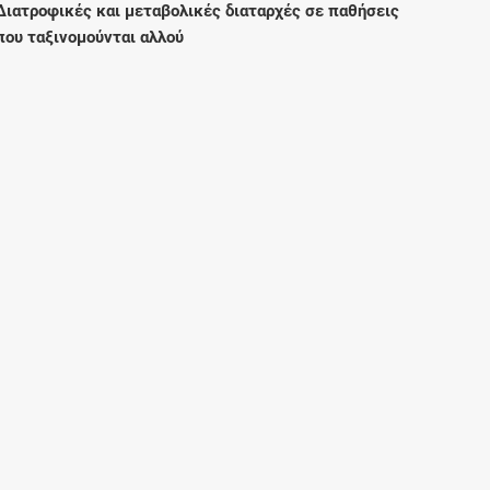
Διατροφικές και μεταβολικές διαταρχές σε παθήσεις
Μοιραζόμαστε μαζί σας γεγονότα της
που ταξινομούνται αλλού
πορείας του Galinos.gr από το 2011 μέχρι
σήμερα