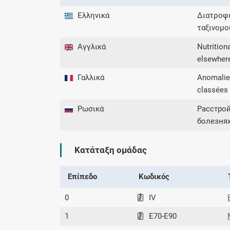
Ελληνικά
Διατροφι
ταξινομο
Αγγλικά
Nutrition
elsewher
Γαλλικά
Anomalies
classées 
Ρωσικά
Расстро
болезнях
Κατάταξη ομάδας
Επίπεδο
Κωδικός
0
IV
1
E70-E90