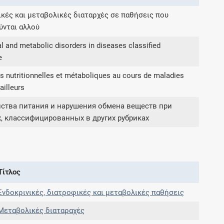
κές και μεταβολικές διαταρχές σε παθήσεις που
ύνται αλλού
Συνδρομές
al and metabolic disorders in diseases classified
Μάθετε περισσότερα για τα οφέλη και τις
e
επιπλέον παροχές των συνδρομητικών
προγραμμάτων
 nutritionnelles et métaboliques au cours de maladies
ailleurs
йства питания и нарушения обмена веществ при
, классифицированных в других рубриках
Ενδείξεις και αγωγές
Βρείτε θεραπευτικές ενδείξεις και αγωγές για
νόσους, συμπτώματα και ιατρικές πράξεις
Τίτλος
Ενδοκρινικές, διατροφικές και μεταβολικές παθήσεις
Μεταβολικές διαταραχές
Γνωρίζατε ότι...