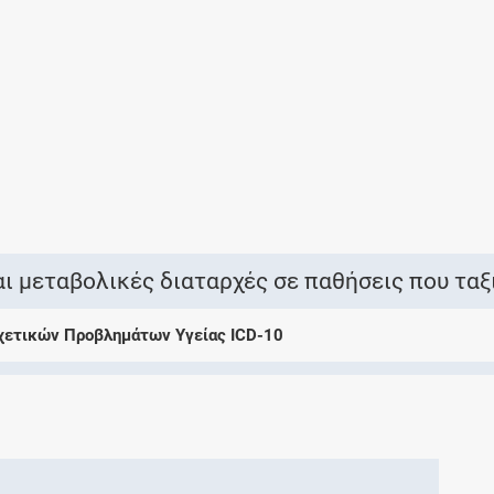
Ελέγξτε την αγωγή σας για αντενδείξεις και
αλληλεπιδράσεις μεταξύ των φαρμάκων
Οι συνταγές μου
Αποθηκεύστε τις συνταγές σας και
μοιραστείτε τις εύκολα και με ασφάλεια
αι μεταβολικές διαταρχές σε παθήσεις που ταξ
Σχετικών Προβλημάτων Υγείας ICD-10
Μητρότητα και φάρμακα
Ενημερωθείτε για την ασφάλεια χορήγησης
ενός φαρμάκου κατά τη διάρκεια της
εγκυμοσύνης ή του θηλασμού