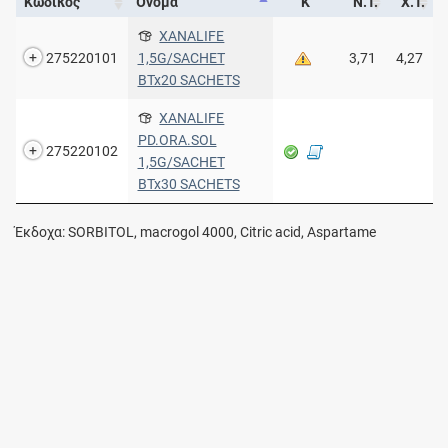
Κωδικός
Όνομα
Κ
Ν.Τ.
Χ.Τ.
XANALIFE
275220101
1,5G/SACHET
3,71
4,27
BTx20 SACHETS
XANALIFE
PD.ORA.SOL
275220102
1,5G/SACHET
BTx30 SACHETS
Έκδοχα: SORBITOL, macrogol 4000, Citric acid, Aspartame