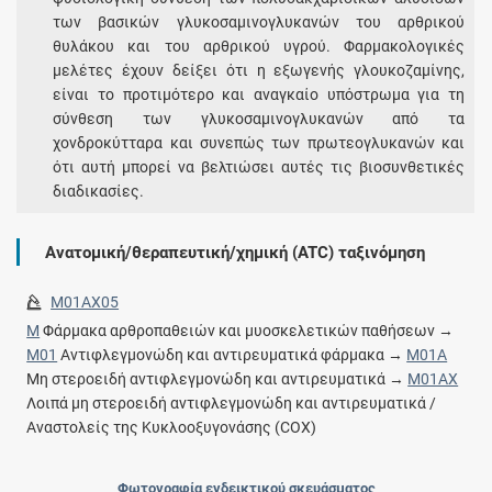
των βασικών γλυκοσαμινογλυκανών του αρθρικού
θυλάκου και του αρθρικού υγρού. Φαρμακολογικές
μελέτες έχουν δείξει ότι η εξωγενής γλουκοζαμίνης,
είναι το προτιμότερο και αναγκαίο υπόστρωμα για τη
σύνθεση των γλυκοσαμινογλυκανών από τα
χονδροκύτταρα και συνεπώς των πρωτεογλυκανών και
ότι αυτή μπορεί να βελτιώσει αυτές τις βιοσυνθετικές
διαδικασίες.
Ανατομική/θεραπευτική/χημική (ATC) ταξινόμηση
M01AX05
M
Φάρμακα αρθροπαθειών και μυοσκελετικών παθήσεων →
M01
Αντιφλεγμονώδη και αντιρευματικά φάρμακα →
M01A
Μη στεροειδή αντιφλεγμονώδη και αντιρευματικά →
M01AX
Λοιπά μη στεροειδή αντιφλεγμονώδη και αντιρευματικά /
Αναστολείς της Κυκλοοξυγονάσης (COX)
Φωτογραφία ενδεικτικού σκευάσματος