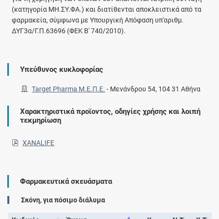
(κατηγορία ΜΗ.ΣΥ.ΦΑ.) και διατίθενται αποκλειστικά από τα
φαρμακεία, σύμφωνα με Υπουργική Απόφαση υπ'αριθμ.
ΔΥΓ3α/Γ.Π.63696 (ΦΕΚ Β' 740/2010).
Υπεύθυνος κυκλοφορίας
Target Pharma Μ.Ε.Π.Ε.
-
Μενάνδρου 54, 104 31 Αθήνα
Χαρακτηριστικά προϊοντος, οδηγίες χρήσης και λοιπή
τεκμηρίωση
XANALIFE
Φαρμακευτικά σκευάσματα
Σκόνη, για πόσιμο διάλυμα