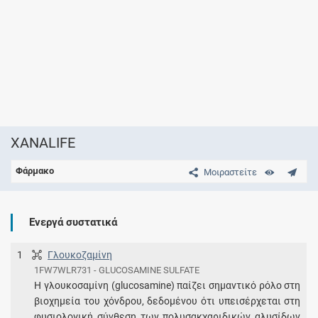
XANALIFE
Φάρμακο
Μοιραστείτε
Ενεργά συστατικά
1
Γλουκοζαμίνη
1FW7WLR731 - GLUCOSAMINE SULFATE
Η γλουκοσαμίνη (glucosamine) παίζει σημαντικό ρόλο στη
βιοχημεία του χόνδρου, δεδομένου ότι υπεισέρχεται στη
φυσιολογική σύνθεση των πολυσακχαριδικών αλυσίδων