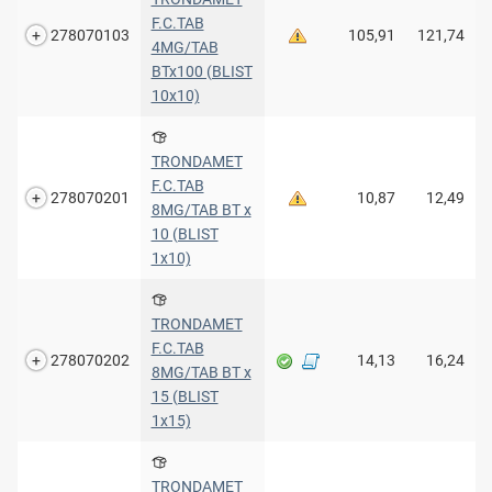
F.C.TAB
278070103
105,91
121,74
4MG/TAB
BTx100 (BLIST
10x10)
TRONDAMET
F.C.TAB
278070201
10,87
12,49
8MG/TAB BT x
10 (BLIST
1x10)
TRONDAMET
F.C.TAB
278070202
14,13
16,24
8MG/TAB BT x
15 (BLIST
1x15)
TRONDAMET