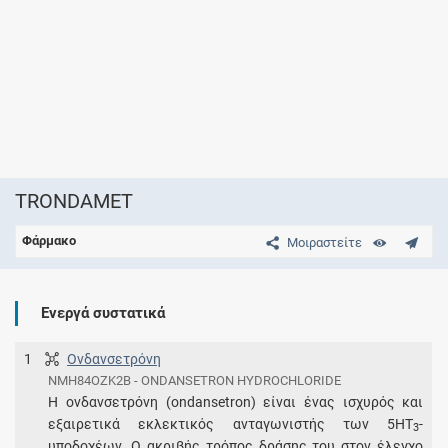
TRONDAMET
Φάρμακο
Μοιραστείτε
Ενεργά συστατικά
1
Ονδανσετρόνη
NMH84OZK2B - ONDANSETRON HYDROCHLORIDE
Η ονδανσετρόνη (ondansetron) είναι ένας ισχυρός και
εξαιρετικά εκλεκτικός ανταγωνιστής των 5HT
-
3
υποδοχέων. Ο ακριβής τρόπος δράσης του στον έλεγχο