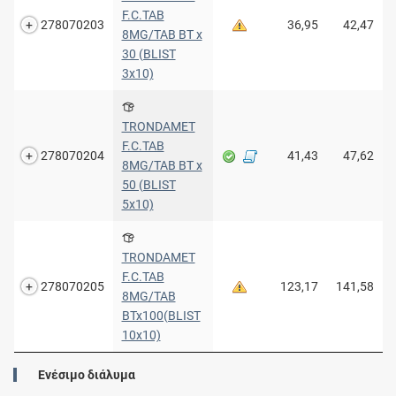
F.C.TAB
278070203
36,95
42,47
8MG/TAB BT x
30 (BLIST
3x10)
TRONDAMET
F.C.TAB
278070204
41,43
47,62
8MG/TAB BT x
50 (BLIST
5x10)
TRONDAMET
F.C.TAB
278070205
123,17
141,58
8MG/TAB
BTx100(BLIST
10x10)
Ενέσιμο διάλυμα