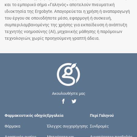
και το εμπορικό σήμα «Γαληνός» αποτελούν πνευματική
ιδιοκτησία της Ergobyte. Απαγορεύεται η χρήση ή αναπαραγωγή
του έργου σε οποιοδήποτε μέσο, εφαρμογή ή συσκευή,
συμπεριλαμβανομένης της χρήσης για εκπαίδευση ή ανάπτυξη
τεχνητής νοημοσύνης (AI), μηχανικής μάθησης ή παρόμοιων
τεχνολογιών, χωρίς προηγούμενη γραπτή άδεια.
Ακουλουθήστε μας
Φαρμακευτικός οδηγός
Εργαλεία
Περί Γαληνού
Φάρμακα
Έλεγχος συγχορήγησης
Συνδρομές
Δραστικές ουσίες
Μητρότητα και
Δυνατότητες προβολής