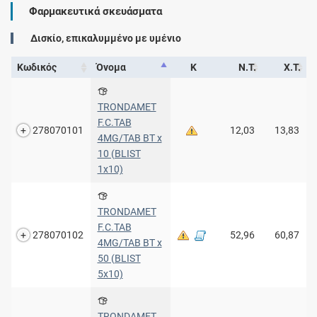
Φαρμακευτικά σκευάσματα
Δισκίο, επικαλυμμένο με υμένιο
Κωδικός
Όνομα
Κ
Ν.Τ.
Χ.Τ.
TRONDAMET
F.C.TAB
278070101
12,03
13,83
4MG/TAB BT x
10 (BLIST
1x10)
TRONDAMET
F.C.TAB
278070102
52,96
60,87
4MG/TAB BT x
50 (BLIST
5x10)
TRONDAMET