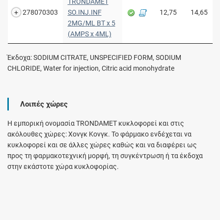
TRONDAMET
278070303
SO.INJ.INF
12,75
14,65
2MG/ML BT x 5
(AMPS x 4ML)
Έκδοχα: SODIUM CITRATE, UNSPECIFIED FORM, SODIUM
CHLORIDE, Water for injection, Citric acid monohydrate
Λοιπές χώρες
Η εμπορική ονομασία TRONDAMET κυκλοφορεί και στις
ακόλουθες χώρες: Χονγκ Κονγκ. Το φάρμακο ενδέχεται να
κυκλοφορεί και σε άλλες χώρες καθώς και να διαφέρει ως
προς τη φαρμακοτεχνική μορφή, τη συγκέντρωση ή τα έκδοχα
στην εκάστοτε χώρα κυκλοφορίας.