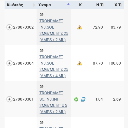
Κωδικός
Όνομα
Κ
Ν.Τ.
Χ.Τ.
TRONDAMET
278070302
INJ.SOL
72,90
83,79
2MG/ML BTx 25
(AMPS x 2 ML)
TRONDAMET
278070304
INJ.SOL
87,70
100,80
2MG/ML BTx 25
(AMPS x 4 ML)
TRONDAMET
278070301
SO.INJ.INF
11,04
12,69
2MG/ML BT x 5
(AMPS x 2 ML)