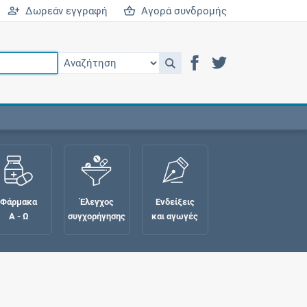
Δωρεάν εγγραφή
Αγορά συνδρομής
Φάρμακα
Έλεγχος
Ενδείξεις
Α - Ω
συγχορήγησης
και αγωγές