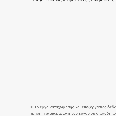
Έκδοχα: Ζελατίνη, Καπρυλικό οξύ, D-λεμονένιο, 
© Το έργο καταχώρησης και επεξεργασίας δεδο
χρήση ή αναπαραγωγή του έργου σε οποιοδήποτ