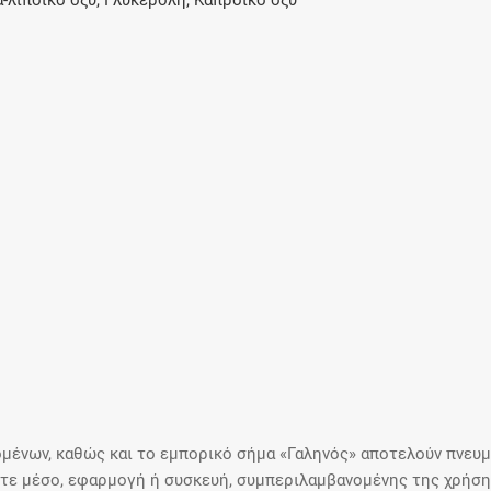
α-λιποϊκό οξύ, Γλυκερόλη, Καπροϊκό οξύ
μένων, καθώς και το εμπορικό σήμα «Γαληνός» αποτελούν πνευμα
ε μέσο, εφαρμογή ή συσκευή, συμπεριλαμβανομένης της χρήσης