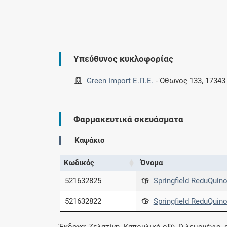
Υπεύθυνος κυκλοφορίας
Green Import Ε.Π.Ε.
-
Όθωνος 133, 17343
Φαρμακευτικά σκευάσματα
Καψάκιο
Κωδικός
Όνομα
521632825
Springfield ReduQuin
521632822
Springfield ReduQuin