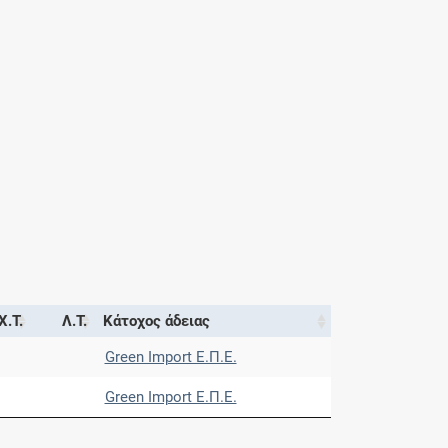
Χ.Τ.
Λ.Τ.
Κάτοχος άδειας
Green Import Ε.Π.Ε.
Green Import Ε.Π.Ε.