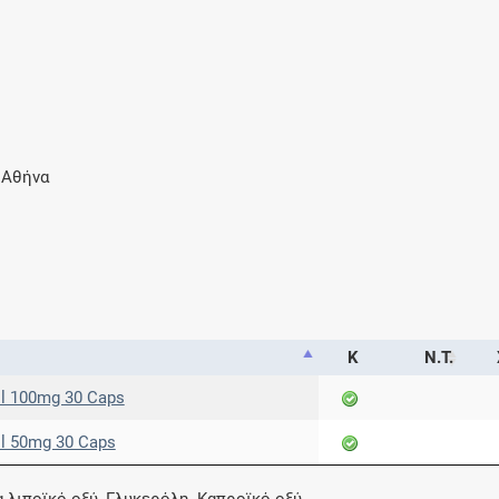
Μοιραζόμαστε μαζί σας γεγονότα της
πορείας του Galinos.gr από το 2011 μέχρι
σήμερα
 Αθήνα
Κ
Ν.Τ.
ol 100mg 30 Caps
ol 50mg 30 Caps