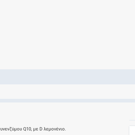
Ελέγξτε την αγωγή σας για αντενδείξεις και
αλληλεπιδράσεις μεταξύ των φαρμάκων
Οι συνταγές μου
Αποθηκεύστε τις συνταγές σας και
μοιραστείτε τις εύκολα και με ασφάλεια
Μητρότητα και φάρμακα
Ενημερωθείτε για την ασφάλεια χορήγησης
ενός φαρμάκου κατά τη διάρκεια της
εγκυμοσύνης ή του θηλασμού
υνενζύμου Q10, με D λεμονένιο.