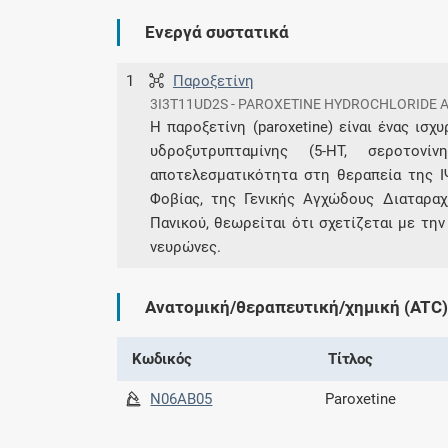
Ενεργά συστατικά
1
Παροξετίνη
3I3T11UD2S - PAROXETINE HYDROCHLORIDE
Η παροξετίνη (paroxetine) είναι ένας ισ
υδροξυτρυπταμίνης (5-HT, σεροτον
αποτελεσματικότητα στη θεραπεία της Ι
Φοβίας, της Γενικής Αγχώδους Διαταραχ
Πανικού, θεωρείται ότι σχετίζεται με τη
νευρώνες.
Ανατομική/θεραπευτική/χημική (ATC)
Κωδικός
Τίτλος
N06AB05
Paroxetine