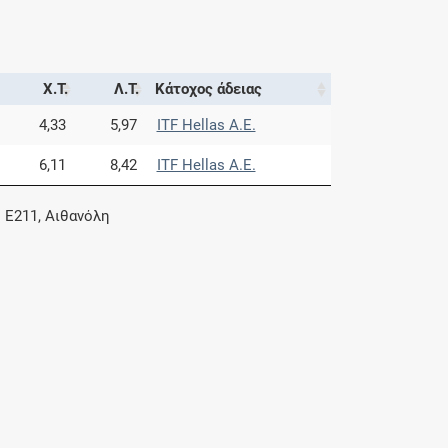
Χ.Τ.
Λ.Τ.
Κάτοχος άδειας
4,33
5,97
ITF Hellas Α.Ε.
6,11
8,42
ITF Hellas Α.Ε.
 Ε211, Αιθανόλη