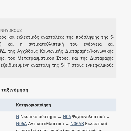
Συνδρομές
 ANHYDROUS
Μάθετε περισσότερα για τα οφέλη και τις
επιπλέον παροχές των συνδρομητικών
χυρός και εκλεκτικός αναστολέας της πρόσληψης της 5-
προγραμμάτων
ίνη) και η αντικαταθλιπτική του ενέργεια και
ΨΔ, της Αγχώδους Κοινωνικής Διαταραχής/Κοινωνικής
ής, του Μετατραυματικού Στρες, και της Διαταραχής
ν εξειδικευμένη αναστολή της 5-HT στους εγκεφαλικούς
Ενδείξεις και αγωγές
Βρείτε θεραπευτικές ενδείξεις και αγωγές για
 ταξινόμηση
νόσους, συμπτώματα και ιατρικές πράξεις
Κατηγοριοποίηση
N
Νευρικό σύστημα →
N06
Ψυχοαναληπτικά →
Γνωρίζατε ότι...
N06A
Αντικαταθλιπτικά →
N06AB
Εκλεκτικοί
αναστολείς επαναπρόσληψης σεροτονίνης