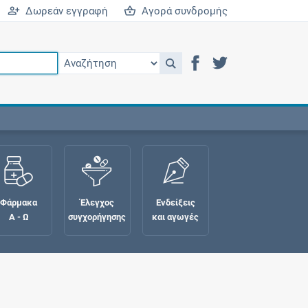
Δωρεάν εγγραφή
Αγορά συνδρομής
Φάρμακα
Έλεγχος
Ενδείξεις
Α - Ω
συγχορήγησης
και αγωγές