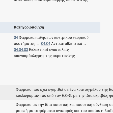
Μοιραζόμαστε μαζί σας γεγονότα της
πορείας του Galinos.gr από το 2011 μέχρι
σήμερα
Κατηγοριοποίηση
04
Φάρμακα παθήσεων κεντρικού νευρικού
συστήματος →
04.04
Αντικαταθλιπτικά →
04.04.03
Εκλεκτικοί αναστολείς
επαναπρόσληψης της σεροτονίνης
Φάρμακο που έχει εγκριθεί σε ένα κράτος-μέλος της Ε
κυκλοφορίας του από τον Ε.Ο.Φ. με την ίδια ακριβώς φ
Φάρμακο με την ίδια ποιοτική και ποσοτική σύνθεση σε
μορφή με το φάρμακο αναφοράς και του οποίου η βιοϊ