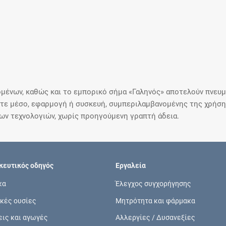
μένων, καθώς και το εμπορικό σήμα «Γαληνός» αποτελούν πνευμα
ε μέσο, εφαρμογή ή συσκευή, συμπεριλαμβανομένης της χρήσης
ιων τεχνολογιών, χωρίς προηγούμενη γραπτή άδεια.
ευτικός οδηγός
Εργαλεία
κα
Έλεγχος συγχορήγησης
κές ουσίες
Μητρότητα και φάρμακα
εις και αγωγές
Αλλεργίες / Δυσανεξίες