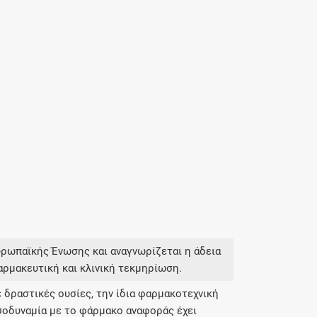
υρωπαϊκής Ένωσης και αναγνωρίζεται η άδεια
αρμακευτική και κλινική τεκμηρίωση.
 δραστικές ουσίες, την ίδια φαρμακοτεχνική
σοδυναμία με το φάρμακο αναφοράς έχει