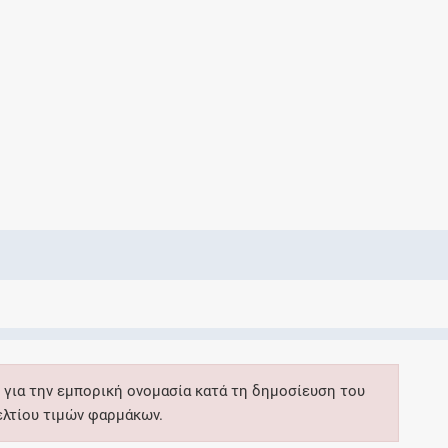
Ελέγξτε την αγωγή σας για αντενδείξεις και
αλληλεπιδράσεις μεταξύ των φαρμάκων
Οι συνταγές μου
Αποθηκεύστε τις συνταγές σας και
μοιραστείτε τις εύκολα και με ασφάλεια
Μητρότητα και φάρμακα
Ενημερωθείτε για την ασφάλεια χορήγησης
 για την εμπορική ονομασία κατά τη δημοσίευση του
ενός φαρμάκου κατά τη διάρκεια της
ελτίου τιμών φαρμάκων.
εγκυμοσύνης ή του θηλασμού