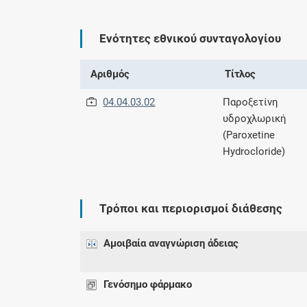
Ενότητες εθνικού συνταγολογίου
Αριθμός
Τίτλος
04.04.03.02
Παροξετίνη
υδροχλωρική
(Paroxetine
Hydrocloride)
Τρόποι και περιορισμοί διάθεσης
Αμοιβαία αναγνώριση άδειας
Γενόσημο φάρμακο