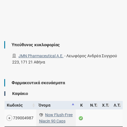
Υπεύθυνος κυκλοφορίας
JMN Pharmaceutical Α.Ε.
-
Λεωφόρος Ανδρέα Συγγρού
223, 171 21 Αθήνα
Φαρμακευτικά σκευάσματα
Καψάκιο
Κωδικός
Όνομα
Κ
Ν.Τ.
Χ.Τ.
Λ.Τ.
Now Flush-Free
739004987
Niacin 90 Caps