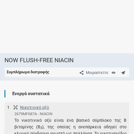
NOW FLUSH-FREE NIACIN
Συμπλήρωμα διατροφής
Μοιραστείτε
Ενεργά συστατικά
1
Νικοτινικό οξύ
2679MF687A - NIACIN
Το νικοτινικό οξύ είναι ένα βασικό σύμπλοκο της Β
βιταμίνης (Β
), της οποίας η ανεπάρκεια οδηγεί στο
3
κλινικό σύνδρομο γνωστό ως πελλάγρα. Το νικοτιναμίδιο