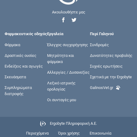
Ακουλουθήστε μας
Φαρμακευτικός οδηγός
Εργαλεία
Περί Γαληνού
Φάρμακα
Έλεγχος συγχορήγησης
Συνδρομές
Δραστικές ουσίες
Μητρότητα και
Δυνατότητες προβολής
φάρμακα
Ενδείξεις και αγωγές
Συχνές ερωτήσεις
Αλλεργίες / Δυσανεξίες
Σκευάσματα
Σχετικά με την Ergobyte
Λεξικό ιατρικής
Συμπληρώματα
GalinosVet.gr
ορολογίας
διατροφής
Οι συνταγές μου
Ergobyte Πληροφορική Α.Ε.
Περιεχόμενα
Όροι χρήσης
Επικοινωνία